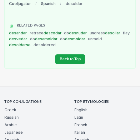
Cooljugator
/
Spanish
/
desoldar
RELATED PAGES
desandar
retrace
descodar
do
desnudar
undress
desollar
flay
desvedar
do
desamoldar
do
desmoldar
unmold
desoldarse
desoldered
Back to Top
TOP CONJUGATIONS
TOP ETYMOLOGIES
Greek
English
Russian
Latin
Arabic
French
Japanese
Italian
Spanish
Spanish