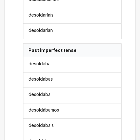
desoldaríais
desoldarían
Past imperfect tense
desoldaba
desoldabas
desoldaba
desoldábamos
desoldabais