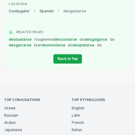
LOCATION
Cooljugator
/
Spanish
/
desgastarse
RELATED PAGES
desbastarse
roughened
descostarse
do
desgalgarse
do
desgarrarse
tear
desmostarse
do
despistarse
do
Back to Top
TOP CONJUGATIONS
TOP ETYMOLOGIES
Greek
English
Russian
Latin
Arabic
French
Japanese
Italian