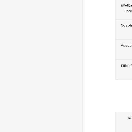
Él/ell(
Ust
Nosotr
Vosotr
Ell(os
Tu