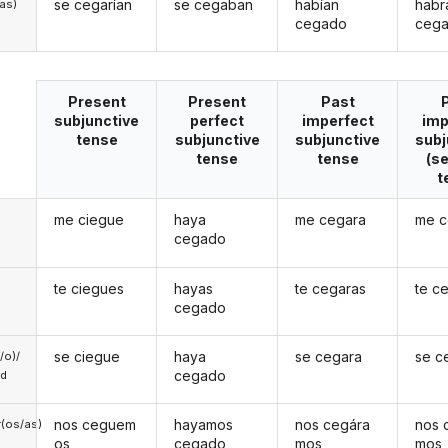
se cegarían
se cegaban
habían
habr
/as)
cegado
ceg
Present
Present
Past
subjunctive
perfect
imperfect
imp
tense
subjunctive
subjunctive
subj
tense
tense
(s
t
me ciegue
haya
me cegara
me 
cegado
te ciegues
hayas
te cegaras
te c
cegado
se ciegue
haya
se cegara
se c
a/o)/
cegado
ed
nos ceguem
hayamos
nos cegára
nos 
(os/as)
os
cegado
mos
mos