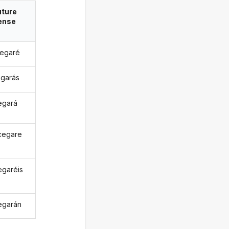
uture
ense
egaré
egarás
egará
cegare
egaréis
egarán