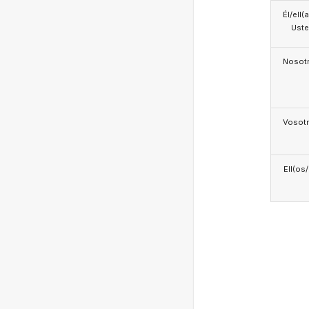
Él/ell(
Ust
Nosotr
Vosotr
Ell(os