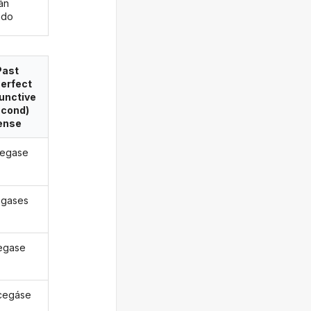
án
ado
Past
erfect
unctive
econd)
ense
cegase
egases
egase
cegáse