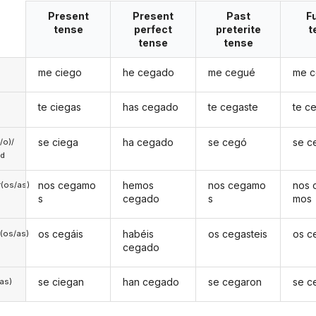
Present
Present
Past
F
tense
perfect
preterite
t
tense
tense
me ciego
he cegado
me cegué
me c
te ciegas
has cegado
te cegaste
te c
se ciega
ha cegado
se cegó
se c
a/o)/
ed
nos cegamo
hemos
nos cegamo
nos 
(os/as)
s
cegado
s
mos
os cegáis
habéis
os cegasteis
os c
(os/as)
cegado
se ciegan
han cegado
se cegaron
se c
/as)