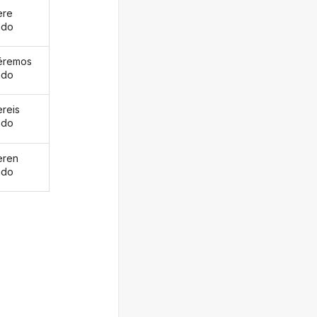
ere
ado
éremos
ado
ereis
ado
eren
ado