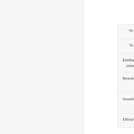
Yo
Tu
Él/ell(
Ust
Nosotr
Vosotr
Ell(os