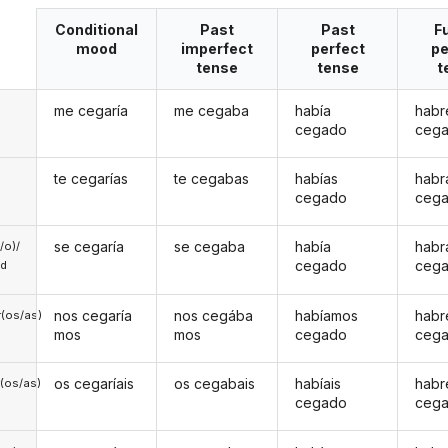
Conditional
Past
Past
F
mood
imperfect
perfect
pe
tense
tense
t
me cegaría
me cegaba
había
habr
cegado
ceg
te cegarías
te cegabas
habías
habr
cegado
ceg
se cegaría
se cegaba
había
habr
a/o)/
cegado
ceg
ed
nos cegaría
nos cegába
habíamos
hab
(os/as)
mos
mos
cegado
ceg
os cegaríais
os cegabais
habíais
habr
(os/as)
cegado
ceg