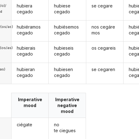
hubiera
hubiese
se cegare
hubi
a/o)/
cegado
cegado
ceg
ed
hubiéramos
hubiésemos
nos cegáre
hubi
(os/as)
cegado
cegado
mos
ceg
hubierais
hubieseis
os cegareis
hubi
(os/as)
cegado
cegado
ceg
hubieran
hubiesen
se cegaren
hubi
/as)
cegado
cegado
ceg
Imperative
Imperative
mood
negative
mood
ciégate
no
te ciegues