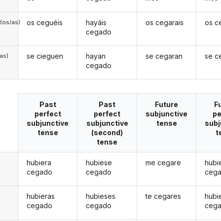
os ceguéis
hayáis
os cegarais
os c
(os/as)
cegado
se cieguen
hayan
se cegaran
se c
/as)
cegado
Past
Past
Future
F
perfect
perfect
subjunctive
pe
subjunctive
subjunctive
tense
subj
tense
(second)
t
tense
hubiera
hubiese
me cegare
hubi
cegado
cegado
ceg
hubieras
hubieses
te cegares
hubi
cegado
cegado
ceg