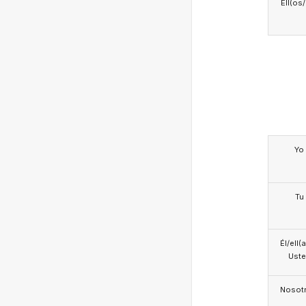
Ell(os
Yo
Tu
Él/ell(
Ust
Nosotr