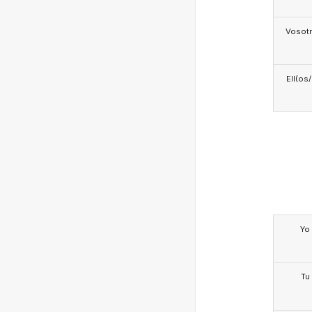
Vosotr
Ell(os
Yo
Tu