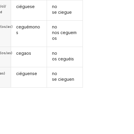
ciéguese
no
a/o)/
se ciegue
ed
ceguémono
no
(os/as)
s
nos ceguem
os
cegaos
no
(os/as)
os ceguéis
ciéguense
no
/as)
se cieguen