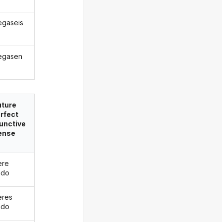
egaseis
egasen
uture
rfect
unctive
ense
ere
ado
eres
ado