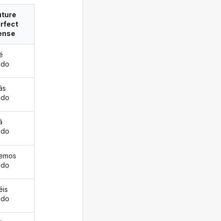
uture
rfect
ense
é
ado
ás
ado
á
ado
remos
ado
éis
ado