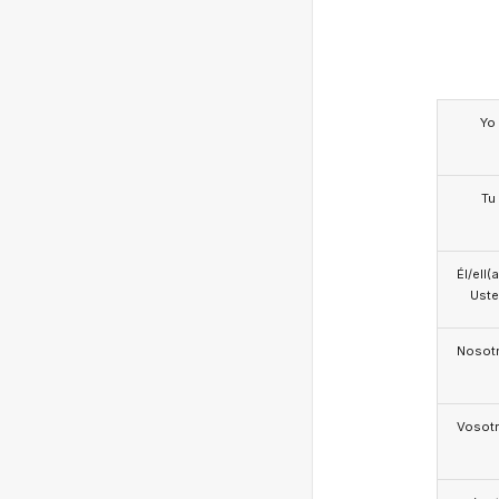
Yo
Tu
Él/ell(
Ust
Nosotr
Vosotr