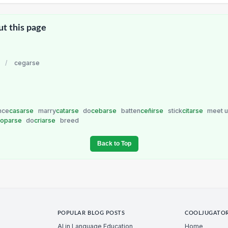
ut this page
/
cegarse
nce
casarse
marry
catarse
do
cebarse
batten
ceñirse
stick
citarse
meet u
coparse
do
criarse
breed
Back to Top
POPULAR BLOG POSTS
COOLJUGATO
AI in Language Education
Home