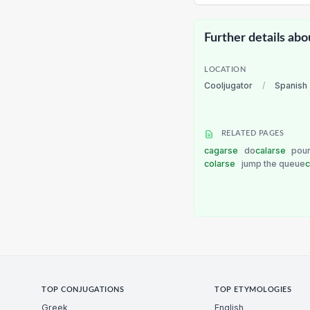
Further details abo
LOCATION
Cooljugator
/
Spanish
RELATED PAGES
cagarse
do
calarse
pou
colarse
jump the queue
TOP CONJUGATIONS
TOP ETYMOLOGIES
Greek
English