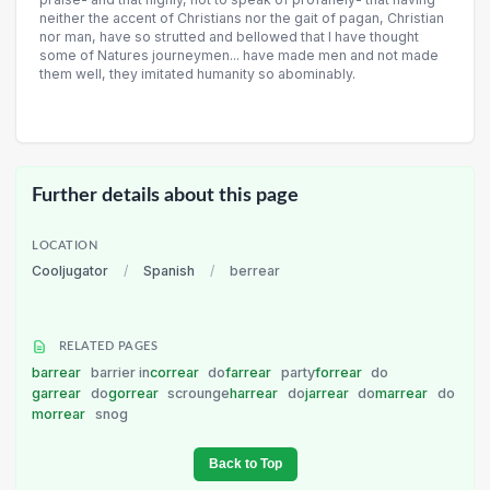
neither the accent of Christians nor the gait of pagan, Christian
nor man, have so strutted and bellowed that I have thought
some of Natures journeymen... have made men and not made
them well, they imitated humanity so abominably.
Further details about this page
LOCATION
Cooljugator
/
Spanish
/
berrear
RELATED PAGES
barrear
barrier in
correar
do
farrear
party
forrear
do
garrear
do
gorrear
scrounge
harrear
do
jarrear
do
marrear
do
morrear
snog
Back to Top