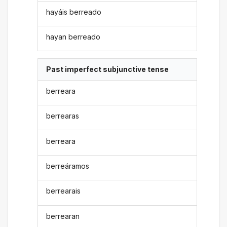
hayáis berreado
hayan berreado
Past imperfect subjunctive tense
berreara
berrearas
berreara
berreáramos
berrearais
berrearan