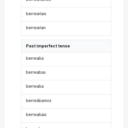
berrearíais
berrearían
Past imperfect tense
berreaba
berreabas
berreaba
berreábamos
berreabais