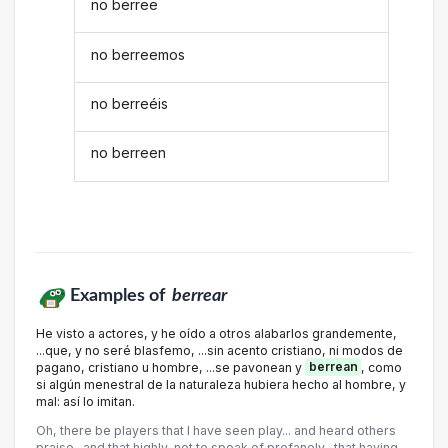
no berree
no berreemos
no berreéis
no berreen
Examples of
berrear
He visto a actores, y he oído a otros alabarlos grandemente,
...que, y no seré blasfemo, ...sin acento cristiano, ni modos de
pagano, cristiano u hombre, ...se pavonean y
berrean
, como
si algún menestral de la naturaleza hubiera hecho al hombre, y
mal: así lo imitan.
Oh, there be players that I have seen play... and heard others
praise- and that highly, not to speak of profanely- that having