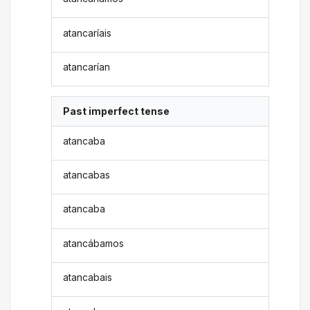
atancaríais
atancarían
Past imperfect tense
atancaba
atancabas
atancaba
atancábamos
atancabais