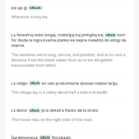
kie ajn ĝi
situas
!
Wherever it may be.
La fenestroj estis longaj, mallarĝaj kaj pintigitaj kaj
situis
tiom
for disde la nigra kverka planko ke nepre maleblis ilin atingi de
interne.
The windows were long, narrow, and pointed, and at so vast a
distance from the black oaken floor as to be altogether
inaccessible from within.
La vilaĝo
situis
en valo proksimume duonan mejlon larĝa.
The village lay in a valley about half a mile in breadth.
La domo
situis
je la dekstra flanko de la strato.
The house was on the right side of the road.
Ĝardenomeze
situis
florobedo.