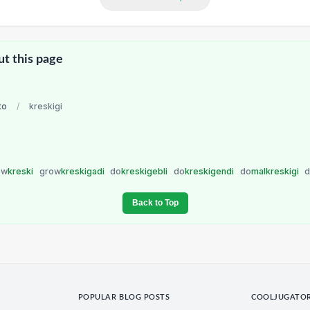
ut this page
to
/
kreskigi
ow
kreski
grow
kreskigadi
do
kreskigebli
do
kreskigendi
do
malkreskigi
Back to Top
POPULAR BLOG POSTS
COOLJUGATO