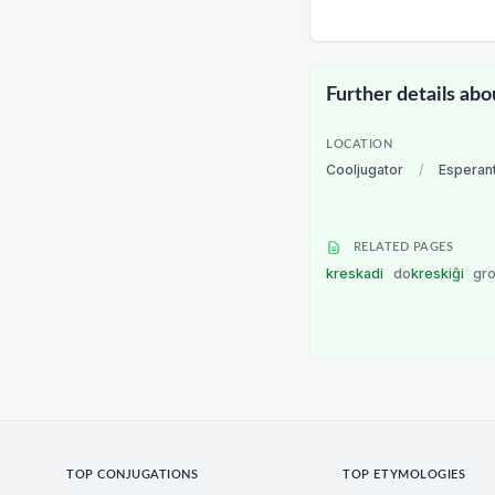
Further details abo
LOCATION
Cooljugator
/
Esperan
RELATED PAGES
kreskadi
do
kreskiĝi
gr
TOP CONJUGATIONS
TOP ETYMOLOGIES