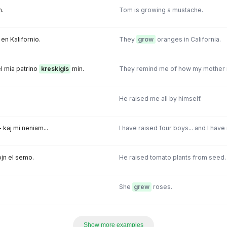
n.
Tom is growing a mustache.
en Kalifornio.
They
grow
oranges in California.
el mia patrino
kreskigis
min.
They remind me of how my mother 
He raised me all by himself.
- kaj mi neniam...
I have raised four boys... and I have 
jn el semo.
He raised tomato plants from seed.
She
grew
roses.
Show more examples