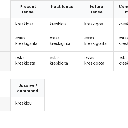
Present
Past tense
Future
Cond
tense
tense
m
kreskigas
kreskigis
kreskigos
kres
estas
estas
estas
esta
kreskiganta
kreskiginta
kreskigonta
kres
estas
estas
estas
esta
kreskigata
kreskigita
kreskigota
kres
Jussive /
command
kreskigu