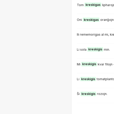
Tom
kreskigas
lipharoj
Oni
kreskigas
oranĝojn 
Ili rememorigas al mi, ki
Li sola
kreskigis
min.
Mi
kreskigis
kvar filojn 
Li
kreskigis
tomatplanto
Ŝi
kreskigis
rozojn.