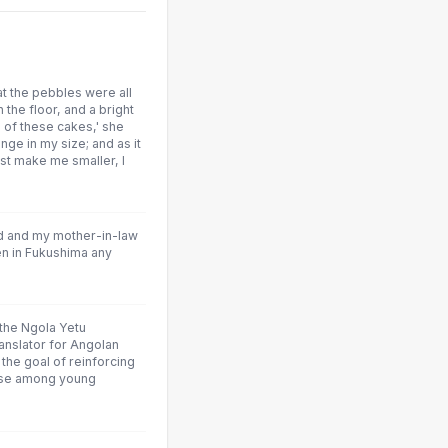
at the pebbles were all
n the floor, and a bright
e of these cakes,' she
nge in my size; and as it
st make me smaller, I
d and my mother-in-law
ren in Fukushima any
 the Ngola Yetu
ranslator for Angolan
the goal of reinforcing
 use among young