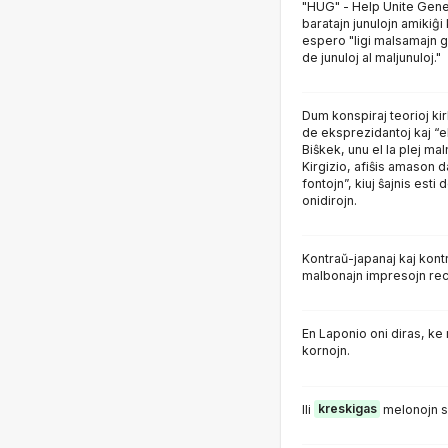
"HUG" - Help Unite Gene
baratajn junulojn amikiĝi 
espero "ligi malsamajn 
de junuloj al maljunuloj."
Dum konspiraj teorioj kirl
de eksprezidantoj kaj “ek
Biŝkek, unu el la plej mal
Kirgizio, afiŝis amason da
fontojn”, kiuj ŝajnis esti
onidirojn.
Kontraŭ-japanaj kaj kont
malbonajn impresojn reci
En Laponio oni diras, 
kornojn.
Ili
kreskigas
melonojn su