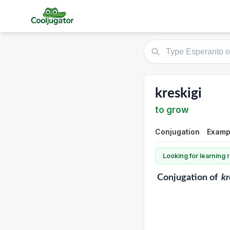
kreskigi
to grow
Conjugation
Exampl
Looking for learning
Conjugation
of
kr