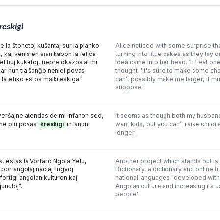
reskigi
e la ŝtonetoj kuŝantaj sur la planko
Alice noticed with some surprise th
, kaj venis en sian kapon la feliĉa
turning into little cakes as they lay o
l tiuj kuketoj, nepre okazos al mi
idea came into her head. 'If I eat on
ar nun tia ŝanĝo neniel povas
thought, 'it's sure to make some cha
la efiko estos malkreskiga."
can't possibly make me larger, it mu
suppose.'
verŝajne atendas de mi infanon sed,
It seems as though both my husban
 ne plu povas
kreskigi
infanon.
want kids, but you can’t raise child
longer.
as, estas la Vortaro Ngola Yetu,
Another project which stands out is
 por angolaj naciaj lingvoj
Dictionary, a dictionary and online t
ifortigi angolan kulturon kaj
national languages "developed with 
junuloj".
Angolan culture and increasing its
people".