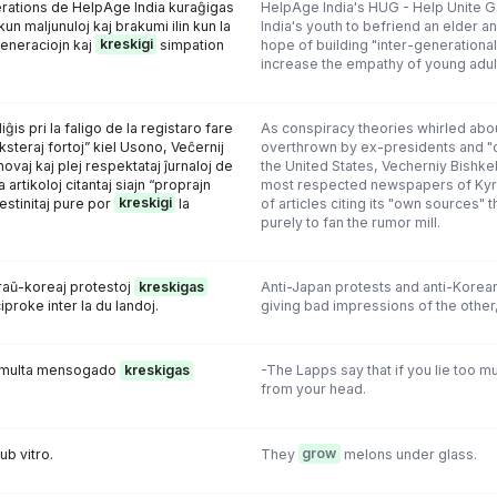
rations de HelpAge India kuraĝigas
HelpAge India's HUG - Help Unite 
kun maljunuloj kaj brakumi ilin kun la
India's youth to befriend an elder a
generaciojn kaj
kreskigi
simpation
hope of building "inter-generationa
increase the empathy of young adul
iĝis pri la faligo de la registaro fare
As conspiracy theories whirled abo
steraj fortoj” kiel Usono, Veĉernij
overthrown by ex-presidents and "o
novaj kaj plej respektataj ĵurnaloj de
the United States, Vecherniy Bishke
 artikoloj citantaj siajn “proprajn
most respected newspapers of Kyrg
 destinitaj pure por
kreskigi
la
of articles citing its "own sources
purely to fan the rumor mill.
raŭ-koreaj protestoj
kreskigas
Anti-Japan protests and anti-Korea
proke inter la du landoj.
giving bad impressions of the other,
ke multa mensogado
kreskigas
-The Lapps say that if you lie too m
from your head.
b vitro.
They
grow
melons under glass.