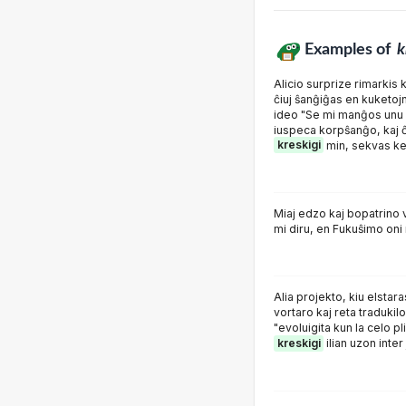
Examples of
k
Alicio surprize rimarkis k
ĉiuj ŝanĝiĝas en kuketojn
ideo "Se mi manĝos unu e
iuspeca korpŝanĝo, kaj ĉ
kreskigi
min, sekvas ke 
Miaj edzo kaj bopatrino 
mi diru, en Fukuŝimo oni
Alia projekto, kiu elstar
vortaro kaj reta tradukilo
"evoluigita kun la celo pl
kreskigi
ilian uzon inter 