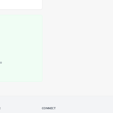
do
R
CONNECT