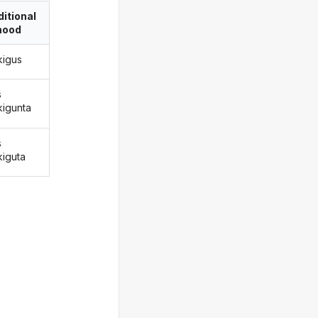
itional
ood
kigus
s
kigunta
s
kiguta