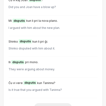
Ĉu vi kaj Joan
disputis
?
Did you and Joan have a blow up?
Mi
disputis
kun li pri la nova plano.
I argued with him about the new plan.
Shinko
disputis
kun li pri ĝi.
Shinko disputed with him about it.
Ili
disputis
pri mono.
They were arguing about money.
Ĉu vi vere
disputis
kun Taninna?
Is it true that you argued with Taninna?