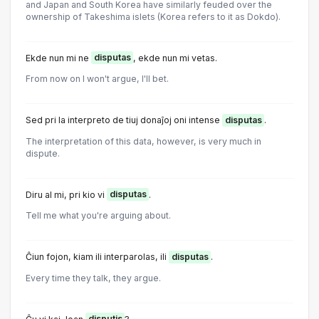
and Japan and South Korea have similarly feuded over the
ownership of Takeshima islets (Korea refers to it as Dokdo).
Ekde nun mi ne
disputas
, ekde nun mi vetas.
From now on I won't argue, I'll bet.
Sed pri la interpreto de tiuj donaĵoj oni intense
disputas
.
The interpretation of this data, however, is very much in
dispute.
Diru al mi, pri kio vi
disputas
.
Tell me what you're arguing about.
Ĉiun fojon, kiam ili interparolas, ili
disputas
.
Every time they talk, they argue.