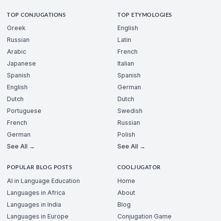
TOP CONJUGATIONS
TOP ETYMOLOGIES
Greek
English
Russian
Latin
Arabic
French
Japanese
Italian
Spanish
Spanish
English
German
Dutch
Dutch
Portuguese
Swedish
French
Russian
German
Polish
See All →
See All →
POPULAR BLOG POSTS
COOLJUGATOR
AI in Language Education
Home
Languages in Africa
About
Languages in India
Blog
Languages in Europe
Conjugation Game