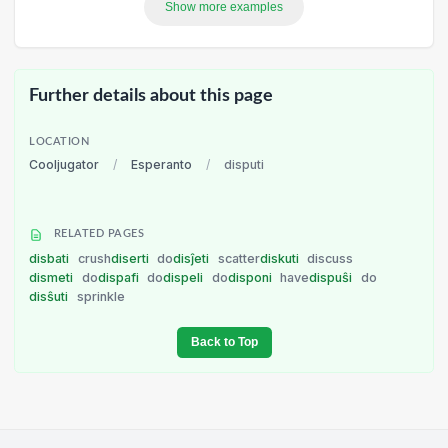
Show more examples
Further details about this page
LOCATION
Cooljugator
/
Esperanto
/
disputi
RELATED PAGES
disbati
crush
diserti
do
disĵeti
scatter
diskuti
discuss
dismeti
do
dispafi
do
dispeli
do
disponi
have
dispuŝi
do
disŝuti
sprinkle
Back to Top