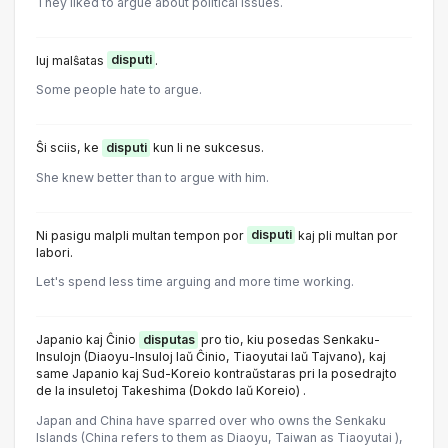
They liked to argue about political issues.
Iuj malŝatas
disputi
.
Some people hate to argue.
Ŝi sciis, ke
disputi
kun li ne sukcesus.
She knew better than to argue with him.
Ni pasigu malpli multan tempon por
disputi
kaj pli multan por
labori.
Let's spend less time arguing and more time working.
Japanio kaj Ĉinio
disputas
pro tio, kiu posedas Senkaku-
Insulojn (Diaoyu-Insuloj laŭ Ĉinio, Tiaoyutai laŭ Tajvano), kaj
same Japanio kaj Sud-Koreio kontraŭstaras pri la posedrajto
de la insuletoj Takeshima (Dokdo laŭ Koreio) .
Japan and China have sparred over who owns the Senkaku
Islands (China refers to them as Diaoyu, Taiwan as Tiaoyutai ),