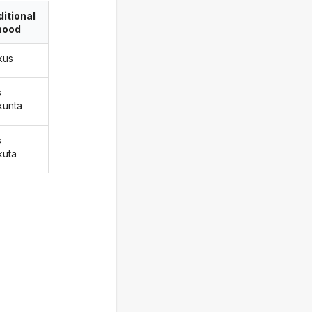
itional
ood
kus
s
kunta
s
kuta