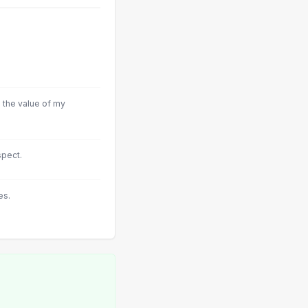
s the value of my
spect.
es.