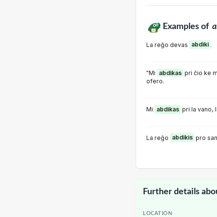
Examples of
a
La reĝo devas
abdiki
.
"Mi
abdikas
pri ĉio ke 
ofero.
Mi
abdikas
pri la vano, 
La reĝo
abdikis
pro san
Further details abo
LOCATION