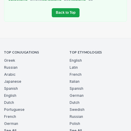
Back to Top
TOP CONJUGATIONS
TOP ETYMOLOGIES
Greek
English
Russian
Latin
Arabic
French
Japanese
Italian
Spanish
Spanish
English
German
Dutch
Dutch
Portuguese
Swedish
French
Russian
German
Polish
See All →
See All →