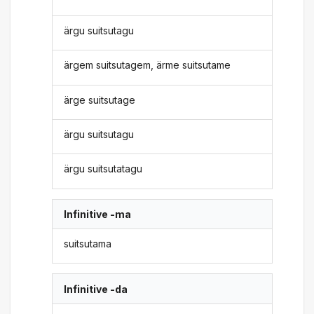
ärgu suitsutagu
ärgem suitsutagem, ärme suitsutame
ärge suitsutage
ärgu suitsutagu
ärgu suitsutatagu
Infinitive -ma
suitsutama
Infinitive -da