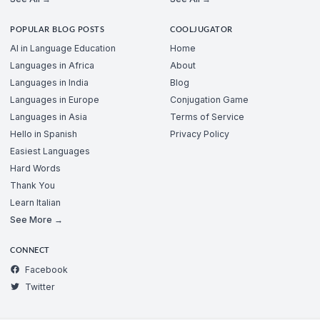
POPULAR BLOG POSTS
COOLJUGATOR
AI in Language Education
Home
Languages in Africa
About
Languages in India
Blog
Languages in Europe
Conjugation Game
Languages in Asia
Terms of Service
Hello in Spanish
Privacy Policy
Easiest Languages
Hard Words
Thank You
Learn Italian
See More →
CONNECT
Facebook
Twitter