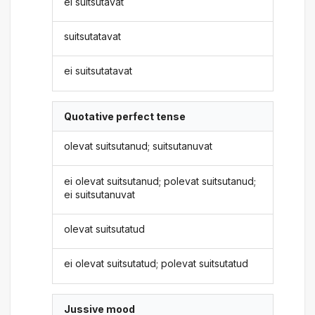
ei suitsutavat
suitsutatavat
ei suitsutatavat
Quotative perfect tense
olevat suitsutanud; suitsutanuvat
ei olevat suitsutanud; polevat suitsutanud;
ei suitsutanuvat
olevat suitsutatud
ei olevat suitsutatud; polevat suitsutatud
Jussive mood