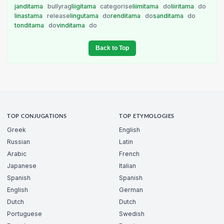
janditama
bullyrag
liigitama
categorise
liimitama
do
liiritama
do
linastama
release
lingutama
do
renditama
do
sanditama
do
tonditama
do
vinditama
do
Back to Top
TOP CONJUGATIONS
TOP ETYMOLOGIES
Greek
English
Russian
Latin
Arabic
French
Japanese
Italian
Spanish
Spanish
English
German
Dutch
Dutch
Portuguese
Swedish