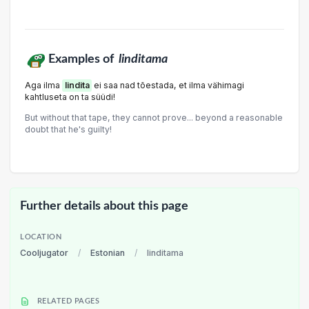
Examples of
linditama
Aga ilma
lindita
ei saa nad tõestada, et ilma vähimagi
kahtluseta on ta süüdi!
But without that tape, they cannot prove... beyond a reasonable
doubt that he's guilty!
Further details about this page
LOCATION
Cooljugator
/
Estonian
/
linditama
RELATED PAGES