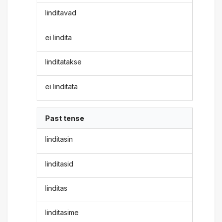
linditavad
ei lindita
linditatakse
ei linditata
Past tense
linditasin
linditasid
linditas
linditasime