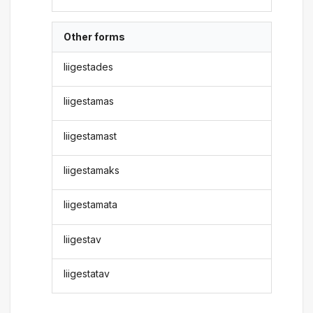
Other forms
liigestades
liigestamas
liigestamast
liigestamaks
liigestamata
liigestav
liigestatav