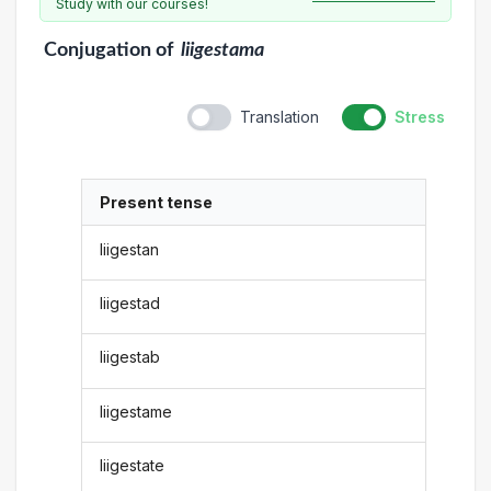
Study with our courses!
Conjugation
of
liigestama
Translation
Stress
Present tense
liigestan
liigestad
liigestab
liigestame
liigestate