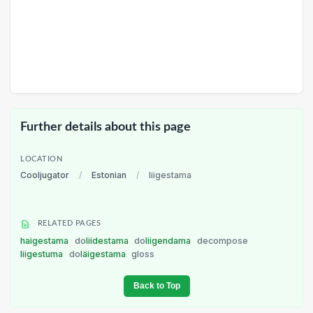
Further details about this page
LOCATION
Cooljugator
/
Estonian
/
liigestama
RELATED PAGES
haigestama
do
liidestama
do
liigendama
decompose
liigestuma
do
läigestama
gloss
Back to Top