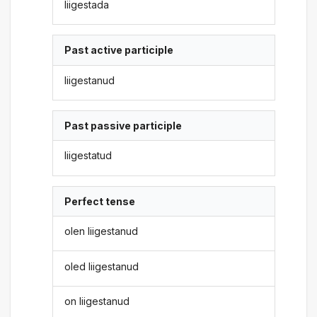
liigestada
Past active participle
liigestanud
Past passive participle
liigestatud
Perfect tense
olen liigestanud
oled liigestanud
on liigestanud