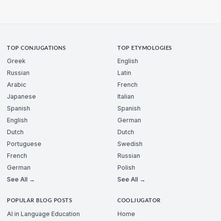
TOP CONJUGATIONS
TOP ETYMOLOGIES
Greek
English
Russian
Latin
Arabic
French
Japanese
Italian
Spanish
Spanish
English
German
Dutch
Dutch
Portuguese
Swedish
French
Russian
German
Polish
See All →
See All →
POPULAR BLOG POSTS
COOLJUGATOR
AI in Language Education
Home