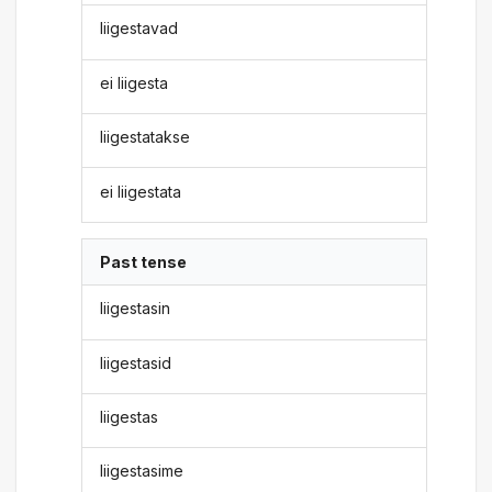
liigestavad
ei liigesta
liigestatakse
ei liigestata
Past tense
liigestasin
liigestasid
liigestas
liigestasime