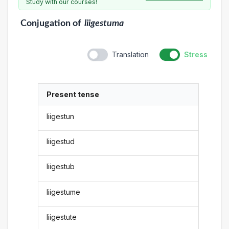
Study with our courses!
Conjugation
of
liigestuma
Translation
Stress
Present tense
liigestun
liigestud
liigestub
liigestume
liigestute