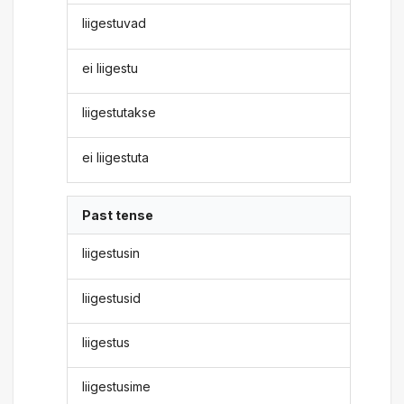
liigestuvad
ei liigestu
liigestutakse
ei liigestuta
Past tense
liigestusin
liigestusid
liigestus
liigestusime