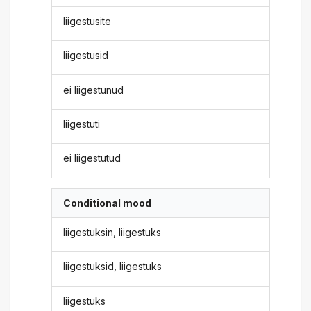
liigestusite
liigestusid
ei liigestunud
liigestuti
ei liigestutud
Conditional mood
liigestuksin, liigestuks
liigestuksid, liigestuks
liigestuks