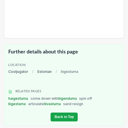
Further details about this page
LOCATION
Cooljugator
/
Estonian
/
liigestuma
RELATED PAGES
haigestuma
come down with
liigenduma
spin off
liigestama
articulate
liivastuma
sand resign
Back to Top