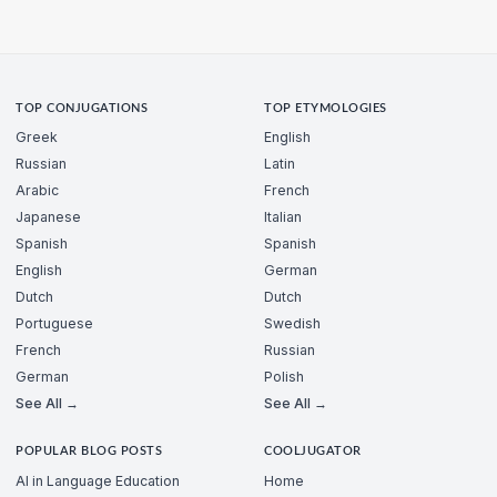
TOP CONJUGATIONS
TOP ETYMOLOGIES
Greek
English
Russian
Latin
Arabic
French
Japanese
Italian
Spanish
Spanish
English
German
Dutch
Dutch
Portuguese
Swedish
French
Russian
German
Polish
See All →
See All →
POPULAR BLOG POSTS
COOLJUGATOR
AI in Language Education
Home