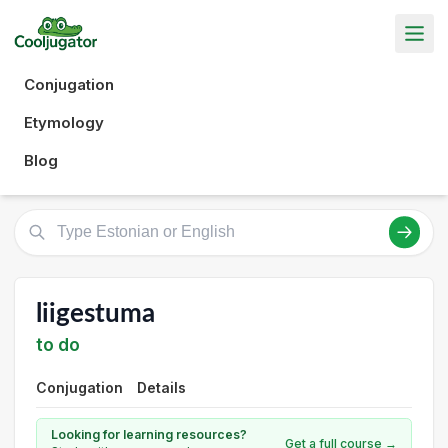
Conjugation
Etymology
Blog
liigestuma
to do
Conjugation
Details
Looking for learning resources?
Get a full course →