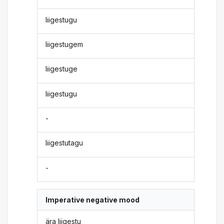
liigestugu
liigestugem
liigestuge
liigestugu
-
liigestutagu
-
Imperative negative mood
ära liigestu