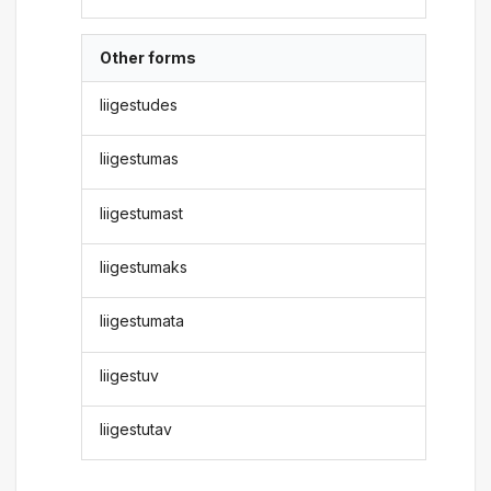
Other forms
liigestudes
liigestumas
liigestumast
liigestumaks
liigestumata
liigestuv
liigestutav