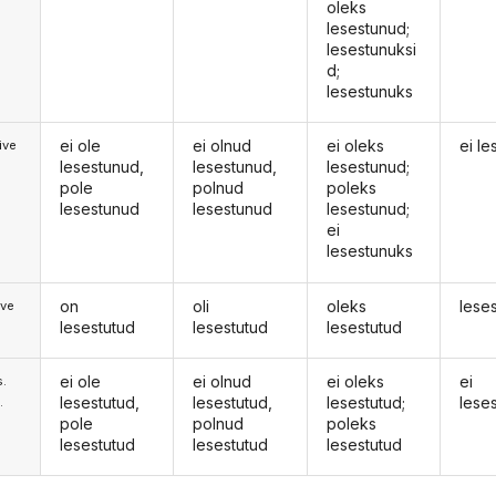
oleks
lesestunud;
lesestunuksi
d;
lesestunuks
ei ole
ei olnud
ei oleks
ei le
ive
lesestunud,
lesestunud,
lesestunud;
pole
polnud
poleks
lesestunud
lesestunud
lesestunud;
ei
lesestunuks
on
oli
oleks
lese
ive
lesestutud
lesestutud
lesestutud
ei ole
ei olnud
ei oleks
ei
s.
lesestutud,
lesestutud,
lesestutud;
lese
.
pole
polnud
poleks
lesestutud
lesestutud
lesestutud