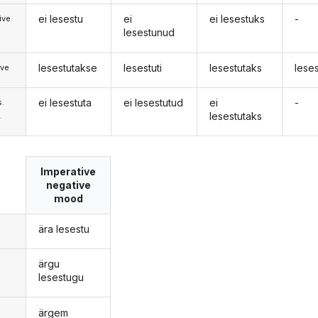
ei lesestu
ei
ei lesestuks
-
ive
lesestunud
lesestutakse
lesestuti
lesestutaks
lese
ive
ei lesestuta
ei lesestutud
ei
-
s.
lesestutaks
.
Imperative
negative
mood
ära lesestu
ärgu
lesestugu
ärgem