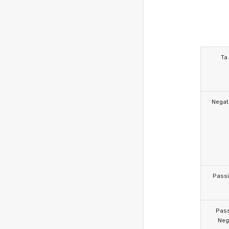
Ta
Negat
Pass
Pas
Neg