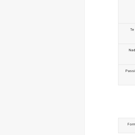
Te
Na
Pass
For