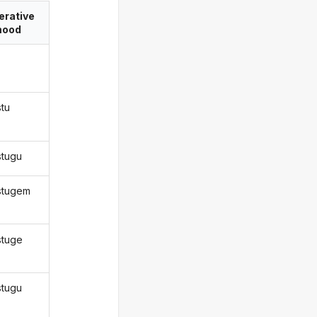
erative
ood
stu
stugu
stugem
stuge
stugu