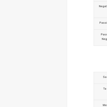
Negat
Pass
Pas
Neg
Sa
Ta
Me