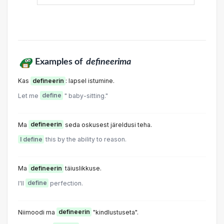
Examples of
defineerima
Kas
defineerin
: lapsel istumine.
Let me
define
" baby-sitting."
Ma
defineerin
seda oskusest järeldusi teha.
I define
this by the ability to reason.
Ma
defineerin
täiuslikkuse.
I'll
define
perfection.
Niimoodi ma
defineerin
"kindlustuseta".