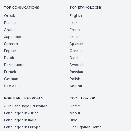
TOP CONJUGATIONS
TOP ETYMOLOGIES
Greek
English
Russian
Latin
Arabic
French
Japanese
Italian
Spanish
Spanish
English
German
Dutch
Dutch
Portuguese
Swedish
French
Russian
German
Polish
See All →
See All →
POPULAR BLOG POSTS
COOLJUGATOR
AI in Language Education
Home
Languages in Africa
About
Languages in India
Blog
Languages in Europe
Conjugation Game