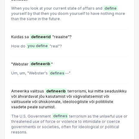
When you look at your current state of affairs and
define
yourself by that then you doom yourself to have nothing more
than the same in the future.
Kuidas sa
defineerid
"reaalne"?
How do
you define
"real"?
"Webster
defineerib
"
Um, um, "Webster's
defines
--"
Ameerika valitsus
defineerib
terrorismi, kui mitte seaduslikku
või ähvardavat jõu kasutamist või vägivallatsemist või
valitsusele või ühiskonnale, ideoloogiliste või poliitiliste
vaadete peale surumist.
The U.S. Government
defines
terrorism as the unlawful use or
threatened use of force or violence to intimidate or coerce
governments or societies, often for ideological or political
reasons.