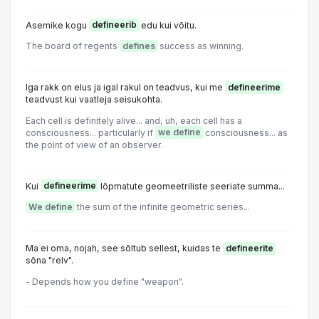
Asemike kogu
defineerib
edu kui võitu.
The board of regents
defines
success as winning.
Iga rakk on elus ja igal rakul on teadvus, kui me
defineerime
teadvust kui vaatleja seisukohta.
Each cell is definitely alive... and, uh, each cell has a
consciousness... particularly if
we define
consciousness... as
the point of view of an observer.
Kui
defineerime
lõpmatute geomeetriliste seeriate summa...
We define
the sum of the infinite geometric series...
Ma ei oma, nojah, see sõltub sellest, kuidas te
defineerite
sõna "relv".
- Depends how you define "weapon".