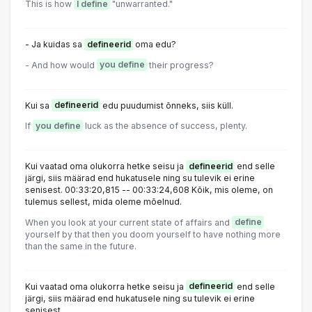
This is how
I define
"unwarranted."
- Ja kuidas sa
defineerid
oma edu?
- And how would
you define
their progress?
Kui sa
defineerid
edu puudumist õnneks, siis küll.
If
you define
luck as the absence of success, plenty.
Kui vaatad oma olukorra hetke seisu ja
defineerid
end selle
järgi, siis määrad end hukatusele ning su tulevik ei erine
senisest. 00:33:20,815 -- 00:33:24,608 Kõik, mis oleme, on
tulemus sellest, mida oleme mõelnud.
When you look at your current state of affairs and
define
yourself by that then you doom yourself to have nothing more
than the same in the future.
Kui vaatad oma olukorra hetke seisu ja
defineerid
end selle
järgi, siis määrad end hukatusele ning su tulevik ei erine
senisest.