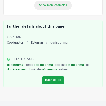
Show more examples
Further details about this page
LOCATION
Cooljugator
/
Estonian
/
defineerima
RELATED PAGES
defileerima
defile
deponeerima
deposit
detoneerima
do
domineerima
dominate
rafineerima
refine
Back to Top