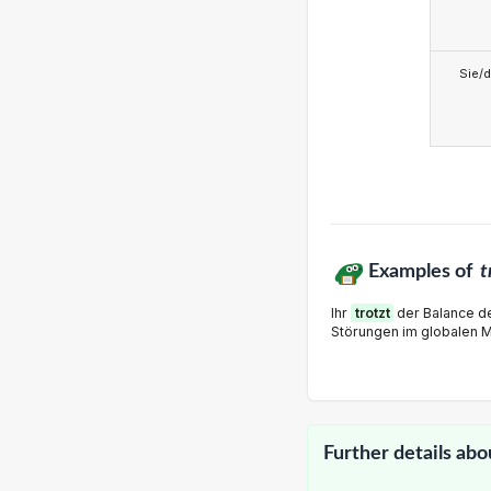
Sie/d
Examples of
t
Ihr
trotzt
der Balance de
Störungen im globalen 
Further details abo