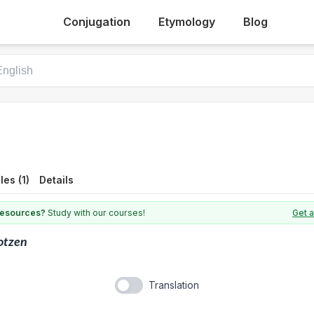
Conjugation
Etymology
Blog
es (1)
Details
 resources?
Study with our courses!
Get 
otzen
Translation