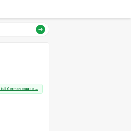
a full German course →