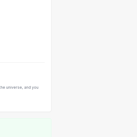
the universe, and you