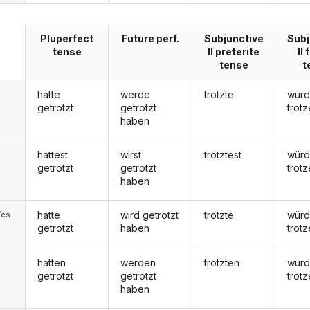
Pluperfect
Future perf.
Subjunctive
Subj
tense
II preterite
II
tense
t
hatte
werde
trotzte
wür
getrotzt
getrotzt
trot
haben
hattest
wirst
trotztest
würd
getrotzt
getrotzt
trot
haben
hatte
wird getrotzt
trotzte
wür
/es
getrotzt
haben
trot
hatten
werden
trotzten
wür
getrotzt
getrotzt
trot
haben