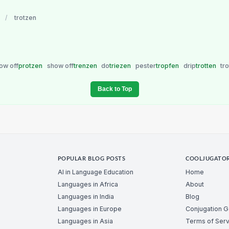
/
trotzen
ow off
protzen
show off
trenzen
do
triezen
pester
tropfen
drip
trotten
tro
Back to Top
POPULAR BLOG POSTS
COOLJUGATO
AI in Language Education
Home
Languages in Africa
About
Languages in India
Blog
Languages in Europe
Conjugation 
Languages in Asia
Terms of Serv