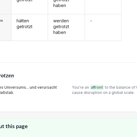
haben
hätten
werden
-
ie
getrotzt
getrotzt
haben
rotzen
s Universums... und verursacht
You're an
affront
to the balance of 
Maßstab.
cause disruption on a global scale.
ut this page