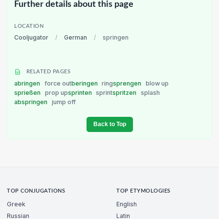
Further details about this page
LOCATION
Cooljugator
/
German
/
springen
RELATED PAGES
abringen
force out
beringen
ring
sprengen
blow up
sprießen
prop up
sprinten
sprint
spritzen
splash
abspringen
jump off
Back to Top
TOP CONJUGATIONS
TOP ETYMOLOGIES
Greek
English
Russian
Latin