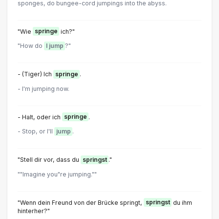
sponges, do bungee-cord jumpings into the abyss.
"Wie
springe
ich?"
"How do
I jump
?"
- (Tiger) Ich
springe
.
- I'm jumping now.
- Halt, oder ich
springe
.
- Stop, or I'll
jump
.
"Stell dir vor, dass du
springst
."
""Imagine you"re jumping.""
"Wenn dein Freund von der Brücke springt,
springst
du ihm
hinterher?"