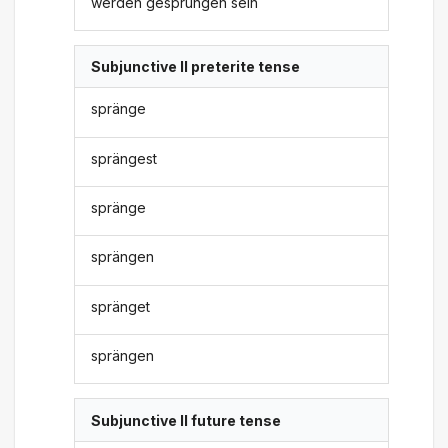
werden gesprungen sein
Subjunctive II preterite tense
spränge
sprängest
spränge
sprängen
spränget
sprängen
Subjunctive II future tense