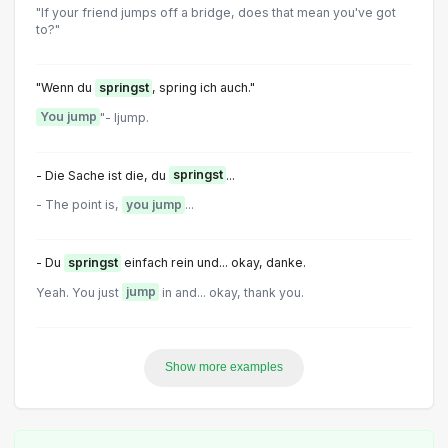
"lf your friend jumps off a bridge, does that mean you've got
to?"
"Wenn du
springst
, spring ich auch."
You jump
"- ljump.
- Die Sache ist die, du
springst
...
- The point is,
you jump
...
- Du
springst
einfach rein und... okay, danke.
Yeah. You just
jump
in and... okay, thank you.
Show more examples