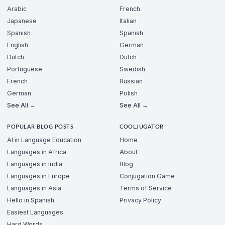
Arabic
French
Japanese
Italian
Spanish
Spanish
English
German
Dutch
Dutch
Portuguese
Swedish
French
Russian
German
Polish
See All →
See All →
POPULAR BLOG POSTS
COOLJUGATOR
AI in Language Education
Home
Languages in Africa
About
Languages in India
Blog
Languages in Europe
Conjugation Game
Languages in Asia
Terms of Service
Hello in Spanish
Privacy Policy
Easiest Languages
Hard Words