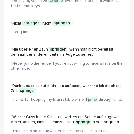
"Dear Dad, you have
to jump
over the snakes, and watch out
for the monkeys.
"Nicht
springen
! Nicht
springen
!"
Don't jump!
"Nie über einen Zaun
springen
, wenn man nicht bereit ist,
dem auf der anderen Seite ins Auge zu sehen."
"Never jump the fence if you're not willing to face what's on the
other side."
"Danke, dass du auf mein Hirn aufpasst, während ich durch die
Zeit
springe
."
Thanks for keeping my brain stable while
I jump
through time.
"Wahrer Guss keine Schatten, weil es die Sonne aufsaugt wie
Ackerbohnen, nimm Gummiseil und
springe
in den Abgrund.
"Truth casts no shadows because it soaks sun like fava