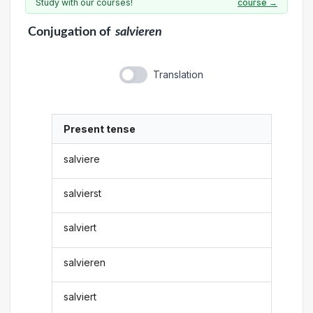
Study with our courses!
course →
Conjugation
of
salvieren
Translation
Present tense
salviere
salvierst
salviert
salvieren
salviert