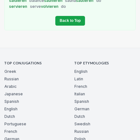
saldieren
balance
saunieren
sauna
sautieren
do
servieren
serve
volvieren
do
Back to Top
TOP CONJUGATIONS
TOP ETYMOLOGIES
Greek
English
Russian
Latin
Arabic
French
Japanese
Italian
Spanish
Spanish
English
German
Dutch
Dutch
Portuguese
Swedish
French
Russian
German
Polish