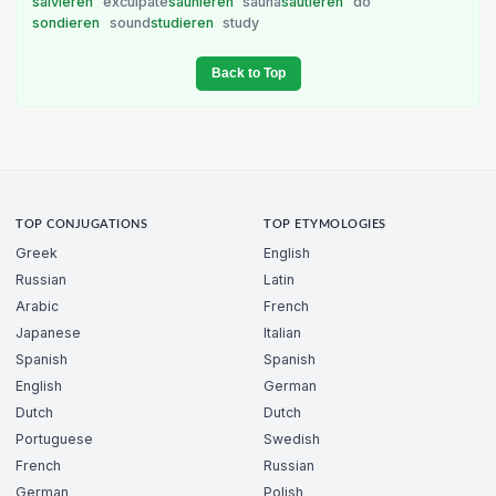
salvieren
exculpate
saunieren
sauna
sautieren
do
sondieren
sound
studieren
study
Back to Top
TOP CONJUGATIONS
TOP ETYMOLOGIES
Greek
English
Russian
Latin
Arabic
French
Japanese
Italian
Spanish
Spanish
English
German
Dutch
Dutch
Portuguese
Swedish
French
Russian
German
Polish