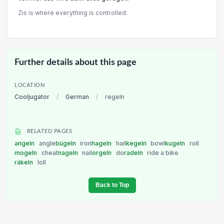
Zis is where everything is controlled.
Further details about this page
LOCATION
Cooljugator
/
German
/
regeln
RELATED PAGES
angeln
angle
bügeln
iron
hageln
hail
kegeln
bowl
kugeln
roll
mogeln
cheat
nageln
nail
orgeln
do
radeln
ride a bike
räkeln
loll
Back to Top