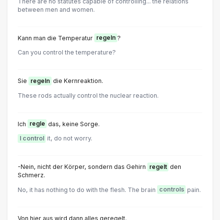
There are no statutes capable of controlling... the relations
between men and women.
Kann man die Temperatur
regeln
?
Can you control the temperature?
Sie
regeln
die Kernreaktion.
These rods actually control the nuclear reaction.
Ich
regle
das, keine Sorge.
I control
it, do not worry.
-Nein, nicht der Körper, sondern das Gehirn
regelt
den
Schmerz.
No, it has nothing to do with the flesh. The brain
controls
pain.
Von hier aus wird dann alles geregelt.