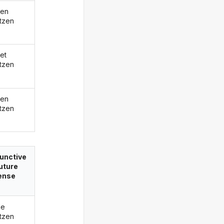
den
tzen
et
tzen
den
tzen
unctive
future
ense
de
tzen