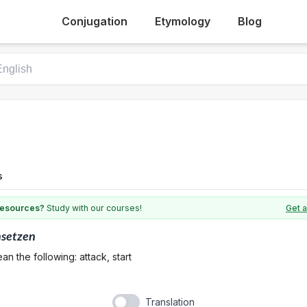
Conjugation
Etymology
Blog
s
 resources?
Study with our courses!
Get 
nsetzen
n the following: attack, start
Translation