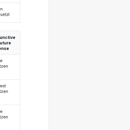
en
setzt
unctive
 future
ense
de
tzen
est
tzen
de
tzen