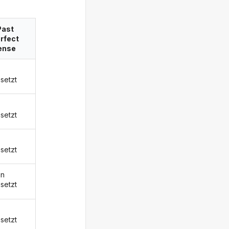
Past
rfect
ense
e
setzt
setzt
setzt
en
setzt
setzt