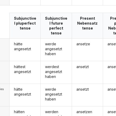
Subjunctive
Subjunctive
Present
Pre
I pluperfect
I future
Nebensatz
tense
perfect
tense
Neb
tense
t
hätte
werde
ansetze
anse
angesetzt
angesetzt
haben
hättest
werdest
ansetzt
anse
angesetzt
angesetzt
haben
hätte
werde
ansetzt
anse
/es
angesetzt
angesetzt
haben
hätten
werden
ansetzen
anse