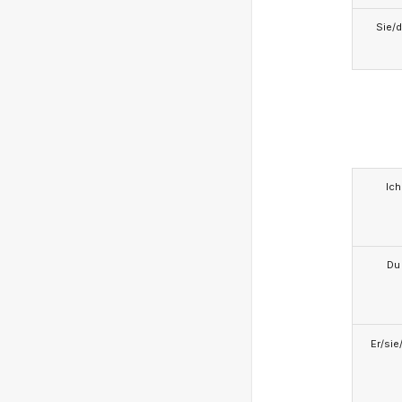
Sie/d
Ich
Du
Er/sie