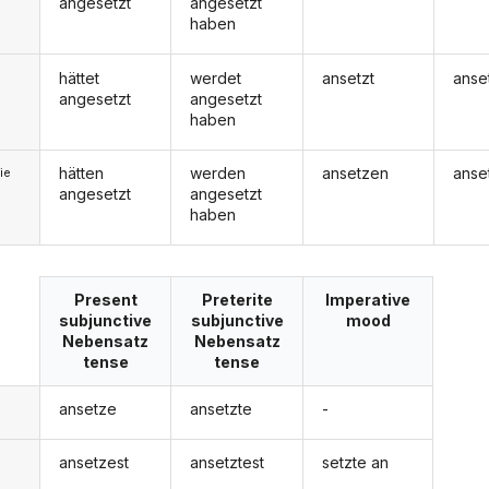
angesetzt
angesetzt
haben
hättet
werdet
ansetzt
anse
angesetzt
angesetzt
haben
hätten
werden
ansetzen
anse
ie
angesetzt
angesetzt
haben
Present
Preterite
Imperative
subjunctive
subjunctive
mood
Nebensatz
Nebensatz
tense
tense
ansetze
ansetzte
-
ansetzest
ansetztest
setzte an