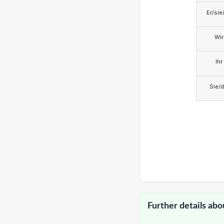
Er/sie
Wir
Ihr
Sie/d
Further details abo