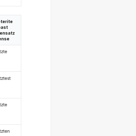
terite
past
ensatz
ense
tzte
tztest
tzte
tzten