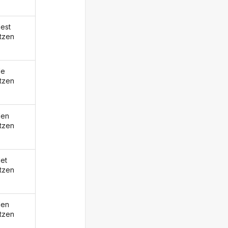
est
tzen
de
tzen
den
tzen
et
tzen
den
tzen