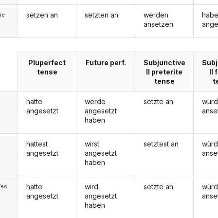
setzen an
setzten an
werden
hab
ie
ansetzen
ange
Pluperfect
Future perf.
Subjunctive
Subj
tense
II preterite
II
tense
t
hatte
werde
setzte an
wür
angesetzt
angesetzt
anse
haben
hattest
wirst
setztest an
würd
angesetzt
angesetzt
anse
haben
hatte
wird
setzte an
wür
/es
angesetzt
angesetzt
anse
haben