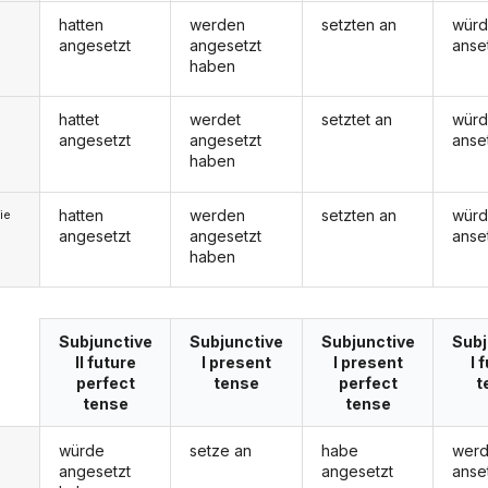
hatten
werden
setzten an
wür
angesetzt
angesetzt
anse
haben
hattet
werdet
setztet an
würd
angesetzt
angesetzt
anse
haben
hatten
werden
setzten an
wür
ie
angesetzt
angesetzt
anse
haben
Subjunctive
Subjunctive
Subjunctive
Subj
II future
I present
I present
I 
perfect
tense
perfect
t
tense
tense
würde
setze an
habe
wer
angesetzt
angesetzt
anse