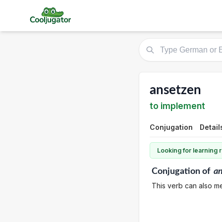
ansetzen
to implement
Conjugation
Detail
Looking for learning
Conjugation
of
a
This verb can also mea