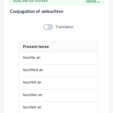
Study with our courses!
course →
Conjugation
of
anleuchten
Translation
Present tense
leuchte an
leuchtest an
leuchtet an
leuchten an
leuchtet an