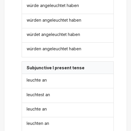
würde angeleuchtet haben
würden angeleuchtet haben
würdet angeleuchtet haben
würden angeleuchtet haben
Subjunctive I present tense
leuchte an
leuchtest an
leuchte an
leuchten an