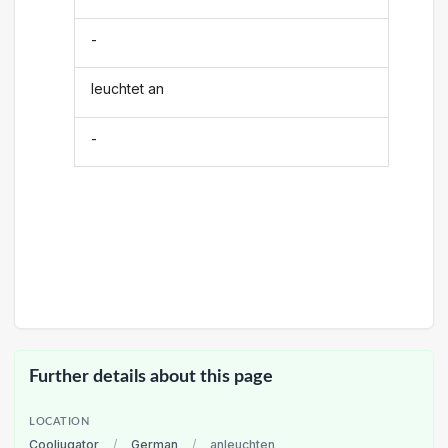
-
leuchtet an
-
Further details about this page
LOCATION
Cooljugator
/
German
/
anleuchten