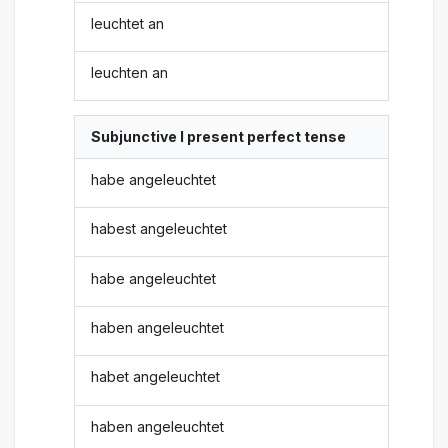
leuchtet an
leuchten an
Subjunctive I present perfect tense
habe angeleuchtet
habest angeleuchtet
habe angeleuchtet
haben angeleuchtet
habet angeleuchtet
haben angeleuchtet