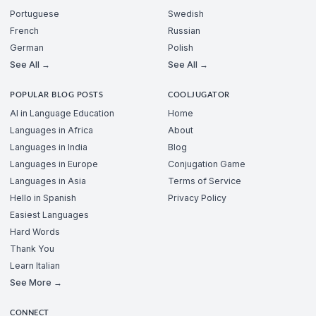
Portuguese
Swedish
French
Russian
German
Polish
See All →
See All →
POPULAR BLOG POSTS
COOLJUGATOR
AI in Language Education
Home
Languages in Africa
About
Languages in India
Blog
Languages in Europe
Conjugation Game
Languages in Asia
Terms of Service
Hello in Spanish
Privacy Policy
Easiest Languages
Hard Words
Thank You
Learn Italian
See More →
CONNECT