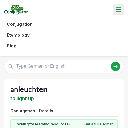
Conjugation
Etymology
Blog
anleuchten
to light up
Conjugation
Details
Looking for learning resources?
Get a full German