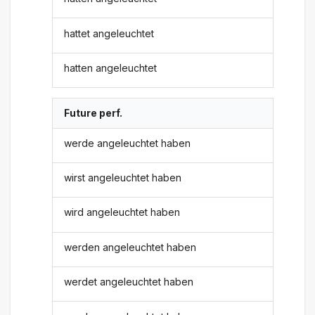
hattet angeleuchtet
hatten angeleuchtet
Future perf.
werde angeleuchtet haben
wirst angeleuchtet haben
wird angeleuchtet haben
werden angeleuchtet haben
werdet angeleuchtet haben