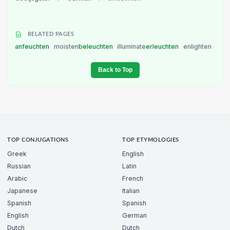
RELATED PAGES
anfeuchten
moisten
beleuchten
illuminate
erleuchten
enlighten
Back to Top
TOP CONJUGATIONS
TOP ETYMOLOGIES
Greek
English
Russian
Latin
Arabic
French
Japanese
Italian
Spanish
Spanish
English
German
Dutch
Dutch