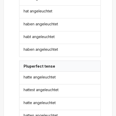
hat angeleuchtet
haben angeleuchtet
habt angeleuchtet
haben angeleuchtet
Pluperfect tense
hatte angeleuchtet
hattest angeleuchtet
hatte angeleuchtet
hatten angeleuchtet