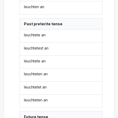
leuchten an
Past preterite tense
leuchtete an
leuchtetest an
leuchtete an
leuchteten an
leuchtetet an
leuchteten an
Future tense