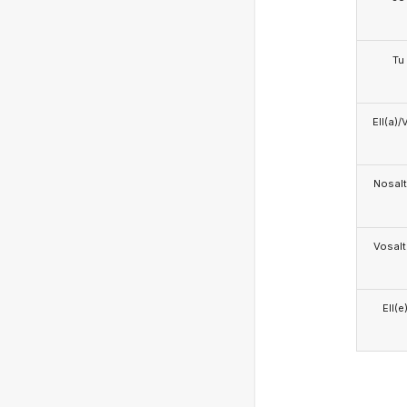
Tu
Ell(a)/
Nosalt
Vosalt
Ell(e