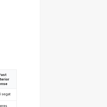
Past
terior
ense
í segat
eres