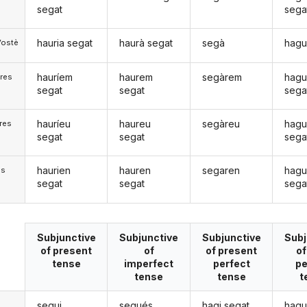
segat
sega
hauria segat
haurà segat
segà
hagu
Vostè
hauríem
haurem
segàrem
hag
res
segat
segat
sega
hauríeu
haureu
segàreu
hagu
res
segat
segat
sega
haurien
hauren
segaren
hagu
)s
segat
segat
sega
Subjunctive
Subjunctive
Subjunctive
Subj
of present
of
of present
of
tense
imperfect
perfect
pe
tense
tense
t
segui
segués
hagi segat
hagu