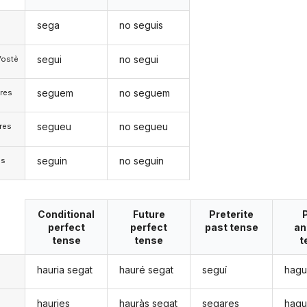
sega
no seguis
segui
no segui
Vostè
seguem
no seguem
res
segueu
no segueu
res
seguin
no seguin
)s
Conditional
Future
Preterite
perfect
perfect
past tense
an
tense
tense
t
hauria segat
hauré segat
seguí
hagu
hauries
hauràs segat
segares
hagu