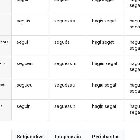
sega
seguis
seguessis
hagis segat
hagu
sega
segui
segués
hagi segat
hagu
Vostè
sega
seguem
seguéssim
hàgim segat
hagu
res
sega
segueu
seguéssiu
hàgiu segat
hagu
res
sega
seguin
seguessin
hagin segat
hagu
)s
sega
Subjunctive
Periphastic
Periphastic