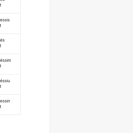
t
essis
t
és
t
éssim
t
éssiu
t
essin
t