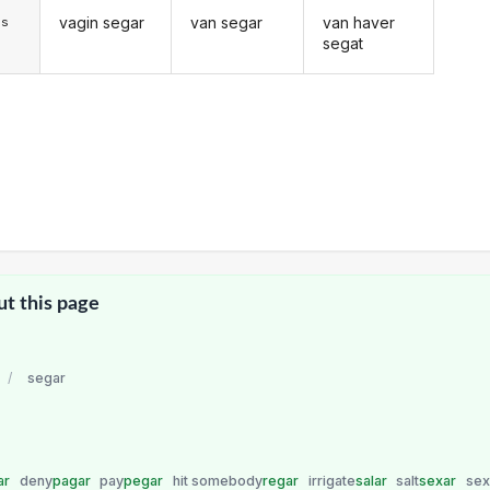
vagin segar
van segar
van haver
)s
segat
ut this page
/
segar
ar
deny
pagar
pay
pegar
hit somebody
regar
irrigate
salar
salt
sexar
sex