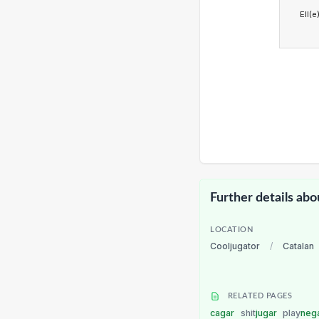
Ell(e
Further details abo
LOCATION
Cooljugator
/
Catalan
RELATED PAGES
cagar
shit
jugar
play
neg