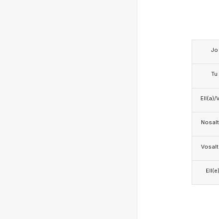
Jo
Tu
Ell(a)/
Nosalt
Vosalt
Ell(e