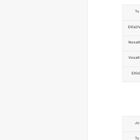
Tu
Ell(a)/
Nosalt
Vosalt
Ell(e
Jo
Tu