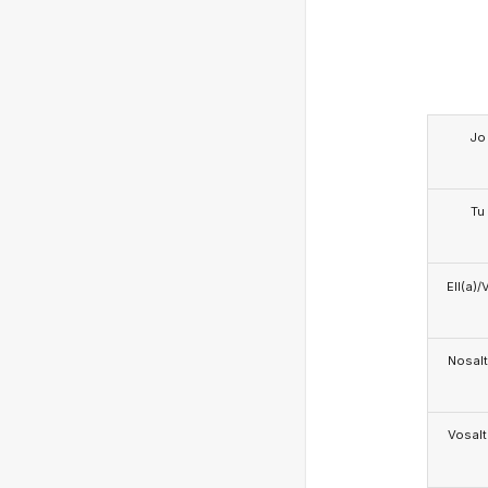
Jo
Tu
Ell(a)/
Nosalt
Vosalt