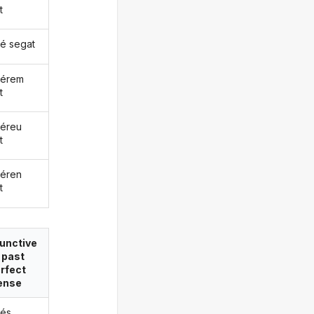
t
é segat
uérem
t
éreu
t
éren
t
unctive
 past
rfect
ense
és