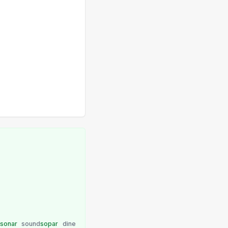
sonar
sound
sopar
dine