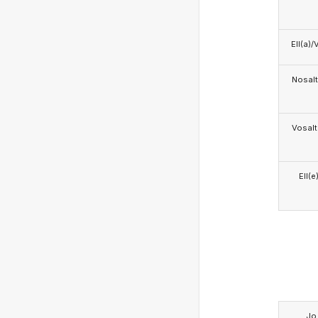
Ell(a)/
Nosalt
Vosalt
Ell(e
Jo