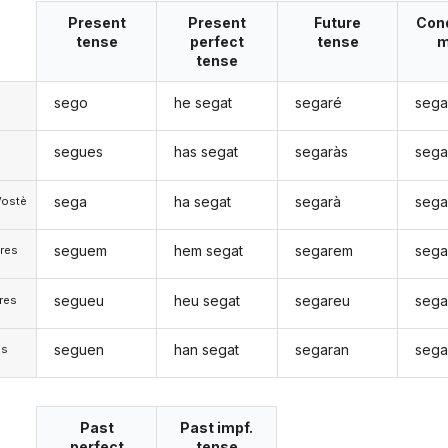
Present
Present
Future
Cond
tense
perfect
tense
m
tense
sego
he segat
segaré
sega
segues
has segat
segaràs
sega
sega
ha segat
segarà
sega
Vostè
seguem
hem segat
segarem
sega
res
segueu
heu segat
segareu
sega
res
seguen
han segat
segaran
sega
)s
Past
Past impf.
perfect
tense