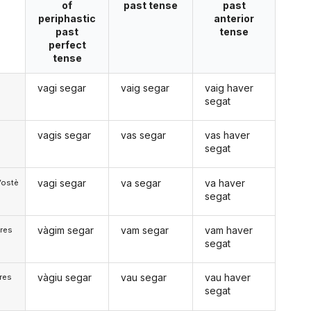
of
past tense
past
periphastic
anterior
past
tense
perfect
tense
vagi segar
vaig segar
vaig haver
segat
vagis segar
vas segar
vas haver
segat
vagi segar
va segar
va haver
Vostè
segat
vàgim segar
vam segar
vam haver
res
segat
vàgiu segar
vau segar
vau haver
res
segat