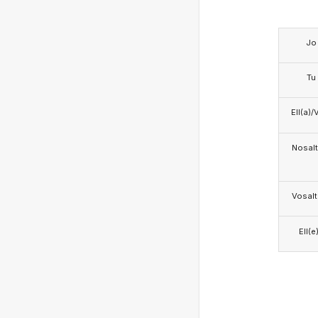
Jo
Tu
Ell(a)/
Nosalt
Vosalt
Ell(e