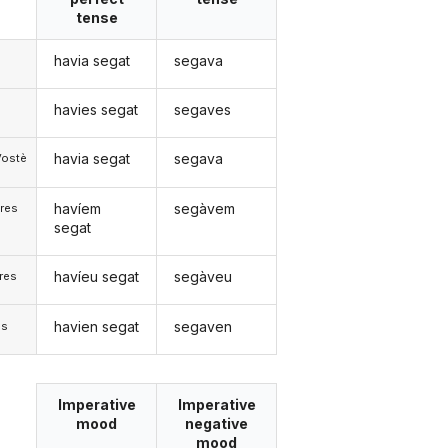
tense
havia segat
segava
havies segat
segaves
havia segat
segava
Vostè
havíem
segàvem
res
segat
havíeu segat
segàveu
res
havien segat
segaven
)s
Imperative
Imperative
mood
negative
mood