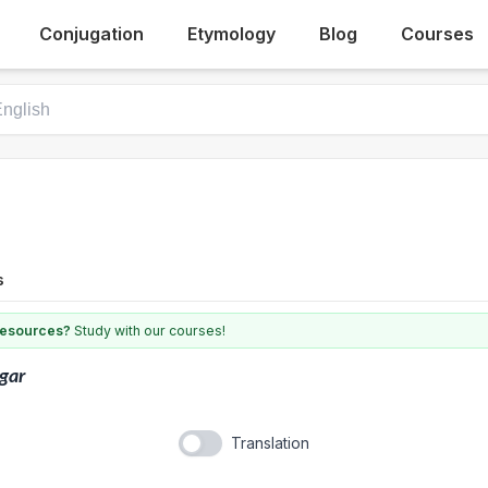
Conjugation
Etymology
Blog
Courses
s
 resources?
Study with our courses!
gar
Translation