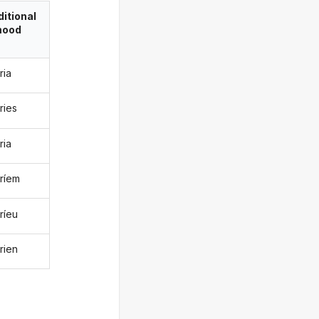
itional
ood
ria
ries
ria
ríem
ríeu
rien