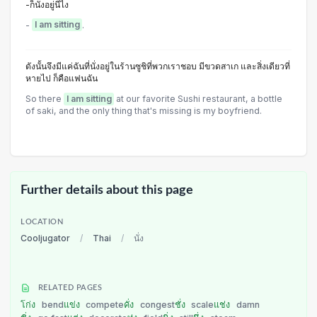
-ก็นั่งอยู่นี่ไง
-
I am sitting
.
ดังนั้นจึงมีแค่ฉันที่นั่งอยู่ในร้านซูชิที่พวกเราชอบ มีขวดสาเก และสิ่งเดียวที่
หายไป ก็คือแฟนฉัน
So there
I am sitting
at our favorite Sushi restaurant, a bottle
of saki, and the only thing that's missing is my boyfriend.
Further details about this page
LOCATION
Cooljugator
/
Thai
/
นั่ง
RELATED PAGES
โก่ง
bend
แข่ง
compete
คั่ง
congest
ชั่ง
scale
แช่ง
damn