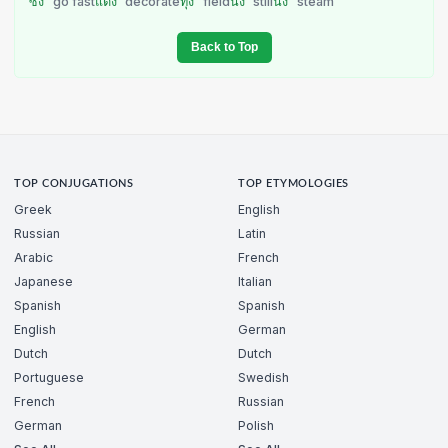
ซิ่ง
go fast
แต่ง
decorate
ทุ่ง
field
นิ่ง
still
นึ่ง
steam
Back to Top
TOP CONJUGATIONS
TOP ETYMOLOGIES
Greek
English
Russian
Latin
Arabic
French
Japanese
Italian
Spanish
Spanish
English
German
Dutch
Dutch
Portuguese
Swedish
French
Russian
German
Polish