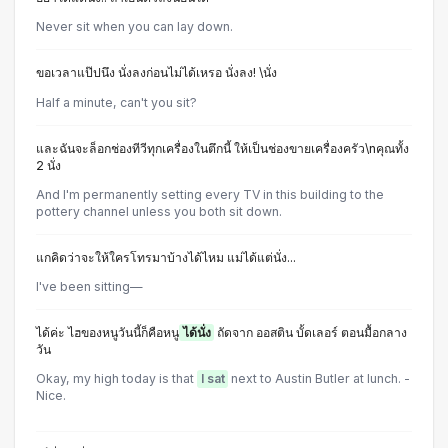
Never sit when you can lay down.
ขอเวลาแป๊ปนึง นั่งลงก่อนไม่ได้เหรอ นั่งลง! \นั่ง
Half a minute, can't you sit?
และฉันจะล็อกช่องทีวีทุกเครื่องในตึกนี้ ให้เป็นช่องขายเครื่องครัว\nคุณทั้ง
2 นั่ง
And I'm permanently setting every TV in this building to the
pottery channel unless you both sit down.
แกคิดว่าจะให้ใครโทรมาบ้างได้ไหม แม่ได้แต่นั่ง...
I've been sitting—
ได้ค่ะ ไฮของหนูวันนี้ก็คือหนู
ได้นั่ง
ถัดจาก ออสติน บั้ดเลอร์ ตอนมื้อกลาง
วัน
Okay, my high today is that
I sat
next to Austin Butler at lunch. -
Nice.