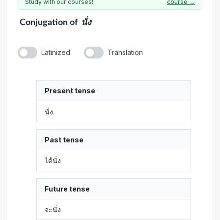
Study with our courses!
course →
Conjugation
of
นั่ง
Latinized
Translation
Present tense
นั่ง
Past tense
ได้นั่ง
Future tense
จะนั่ง