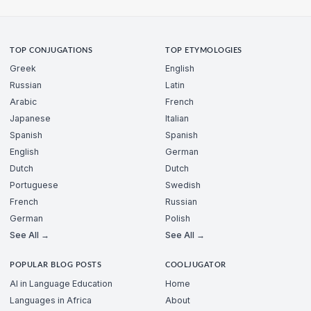
TOP CONJUGATIONS
TOP ETYMOLOGIES
Greek
English
Russian
Latin
Arabic
French
Japanese
Italian
Spanish
Spanish
English
German
Dutch
Dutch
Portuguese
Swedish
French
Russian
German
Polish
See All →
See All →
POPULAR BLOG POSTS
COOLJUGATOR
AI in Language Education
Home
Languages in Africa
About