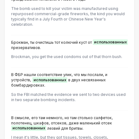
The bomb used to kill your victim was manufactured using
repurposed commercial-grade fireworks, the kind you would
typically find in a July Fourth or Chinese New Year's
celebration.
Брокман, ты очистишь тот колючий куст от
использованных
презервативов.
Brockman, you get the used condoms out of that thorn bush.
В ФБР нашли соответствие улик, что мы послали, и
устройств,
использованных
в двух несвязанных
бомбардировках.
So the FBI matched the evidence we sent to two devices used
in two separate bombing incidents.
В смысле, его там немного, но там столько салфеток,
полотенец, шкафов, отсеков, даже маленький отсек
использованных
лезвий для бритвы.
I mean it's little, but they got tissues, towels, closets,