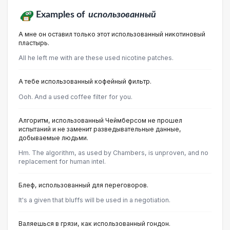
Examples of
использованный
А мне он оставил только этот использованный никотиновый
пластырь.
All he left me with are these used nicotine patches.
А тебе использованный кофейный фильтр.
Ooh. And a used coffee filter for you.
Алгоритм, использованный Чеймберсом не прошел
испытаний и не заменит разведывательные данные,
добываемые людьми.
Hm. The algorithm, as used by Chambers, is unproven, and no
replacement for human intel.
Блеф, использованный для переговоров.
It's a given that bluffs will be used in a negotiation.
Валяешься в грязи, как использованный гондон.