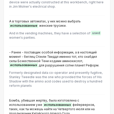
device were actually constructed at this workbench, right here
in Jim Molner's electrical shop.
А в торговых автоматах, у них можно выбрать
использованные
женские трусики.
And in the vending machines, they have a selection of
used
women's panties.
- Ранее - поставщик особой информации, а в настоящий
момент - беглец Стэнли Твиддл именно тот, кто снабдил
силы Божественной Тени кодами аминокислот,
использованных
для разрушения сотни планет Реформ.
Formerly designated data co-operator and presently fugitive,
Stanley Tweedle was the one who provided the forces of His
Shadow with the amino acid codes used to destroy a hundred
reform planets
Бомба, убившая жертву, была изготовлена с
использованием уже
использованных
фейерверков,
таких, как ты можешь найти на Четвертого июля или на
праздновании Китайского Нового Года.