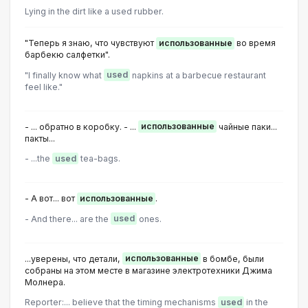
Lying in the dirt like a used rubber.
"Теперь я знаю, что чувствуют
использованные
во время
барбекю салфетки".
"I finally know what
used
napkins at a barbecue restaurant
feel like."
- ... обратно в коробку. - ...
использованные
чайные паки...
пакты...
- ...the
used
tea-bags.
- А вот... вот
использованные
.
- And there... are the
used
ones.
...уверены, что детали,
использованные
в бомбе, были
собраны на этом месте в магазине электротехники Джима
Молнера.
Reporter:... believe that the timing mechanisms
used
in the