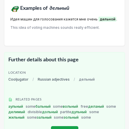
Examples of
дельный
Идея машин для голосования кажется мне очень
дельной
.
This idea of voting machines sounds really efficient.
Further details about this page
LOCATION
Cooljugator
/
Russian adjectives
/
дельный
RELATED PAGES
аульный
some
бальный
some
вольный
free
деланый
some
делимый
divisible
дольный
partite
дульный
some
жильный
some
зальный
some
зольный
some