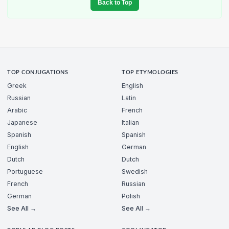
Back to Top
TOP CONJUGATIONS
TOP ETYMOLOGIES
Greek
English
Russian
Latin
Arabic
French
Japanese
Italian
Spanish
Spanish
English
German
Dutch
Dutch
Portuguese
Swedish
French
Russian
German
Polish
See All →
See All →