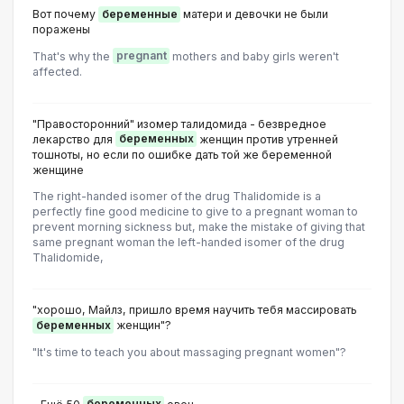
Вот почему
беременные
матери и девочки не были
поражены
That's why the
pregnant
mothers and baby girls weren't
affected.
"Правосторонний" изомер талидомида - безвредное
лекарство для
беременных
женщин против утренней
тошноты, но если по ошибке дать той же беременной
женщине
The right-handed isomer of the drug Thalidomide is a
perfectly fine good medicine to give to a pregnant woman to
prevent morning sickness but, make the mistake of giving that
same pregnant woman the left-handed isomer of the drug
Thalidomide,
"хорошо, Майлз, пришло время научить тебя массировать
беременных
женщин"?
"It's time to teach you about massaging pregnant women"?