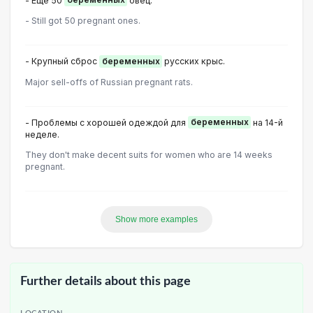
- Ещё 50
беременных
овец.
- Still got 50 pregnant ones.
- Крупный сброс
беременных
русских крыс.
Major sell-offs of Russian pregnant rats.
- Проблемы с хорошей одеждой для
беременных
на 14-й
неделе.
They don't make decent suits for women who are 14 weeks
pregnant.
Show more examples
Further details about this page