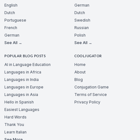
English
German
Dutch
Dutch
Portuguese
Swedish
French
Russian
German
Polish
See All →
See All →
POPULAR BLOG POSTS
COOLJUGATOR
AI in Language Education
Home
Languages in Africa
About
Languages in India
Blog
Languages in Europe
Conjugation Game
Languages in Asia
Terms of Service
Hello in Spanish
Privacy Policy
Easiest Languages
Hard Words
Thank You
Learn Italian
See More →