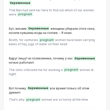
беременные
That Ben had sent her here to find out which of our women
were
pregnant
.
Бут, веками
беременные
женщины убирали стоги сена,
носили кувшины воды на голове. - Я знаю.
Booth, for centuries
pregnant
women have been carrying
bales of hay, jugs of water on their head
Вдруг пишут из поликлиники, почему у нас
беременные
ночью работают.
The clinic criticized me for working a
pregnant
woman at
night.
Вот почему
беременные
все время только об этом
думают.
That's why
pregnant
women are so horny all the time.