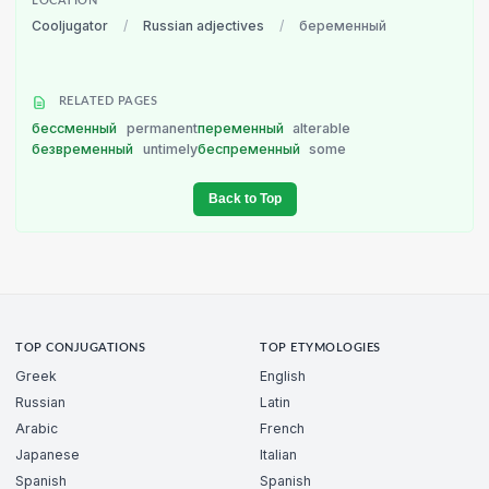
LOCATION
Cooljugator
/
Russian adjectives
/
беременный
RELATED PAGES
бессменный
permanent
переменный
alterable
безвременный
untimely
беспременный
some
Back to Top
TOP CONJUGATIONS
TOP ETYMOLOGIES
Greek
English
Russian
Latin
Arabic
French
Japanese
Italian
Spanish
Spanish