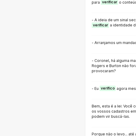
para
verificar
o conteúd
- A ideia de um sinal sec
verificar
a identidade 
- Arranjamos um manda
- Coronel, há alguma m
Rogers e Burton não fo
provocaram?
- Eu
verifico
agora mes
Bem, esta é a lei: Você
os vossos cadastros em
podem vir buscá-las.
Porque não o levo... até