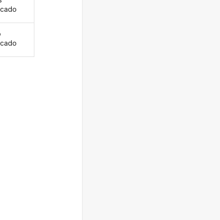
ficado
o
ficado