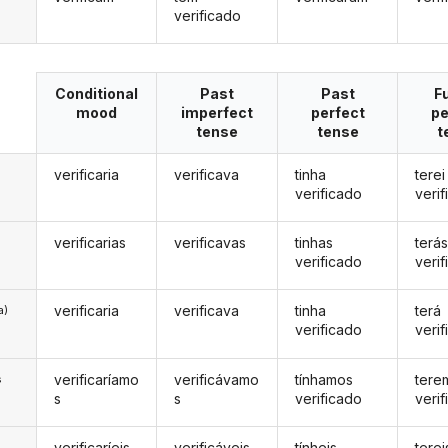
verificado
Conditional
Past
Past
F
mood
imperfect
perfect
pe
tense
tense
t
verificaria
verificava
tinha
terei
verificado
veri
verificarias
verificavas
tinhas
terá
verificado
veri
verificaria
verificava
tinha
terá
a)
verificado
veri
verificaríamo
verificávamo
tínhamos
tere
s
s
s
verificado
veri
verificaríeis
verificáveis
tínheis
terei
s