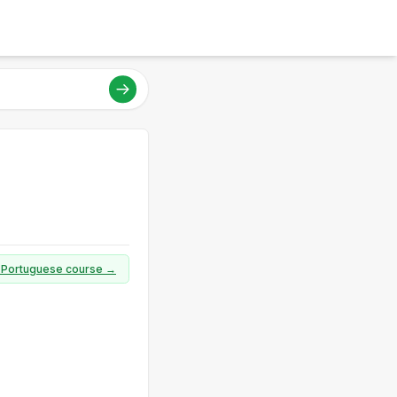
ll Portuguese course →