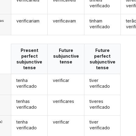
verificado
veri
verificariam
verificavam
tinham
terã
/as
verificado
veri
Present
Future
Future
perfect
subjunctive
perfect
subjunctive
tense
subjunctive
tense
tense
tenha
verificar
tiver
verificado
verificado
tenhas
verificares
tiveres
verificado
verificado
tenha
verificar
tiver
a)
verificado
verificado