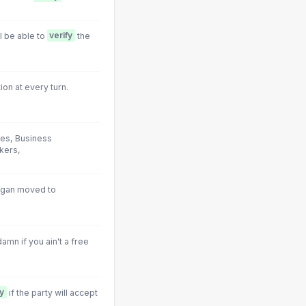
l be able to
verify
the
on at every turn.
res, Business
kers,
Hagan moved to
amn if you ain't a free
y
if the party will accept