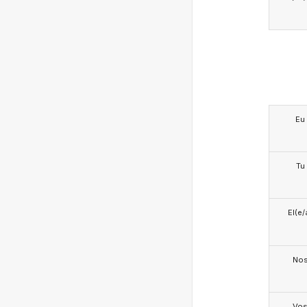
Eu
Tu
El(e/
No
Vo