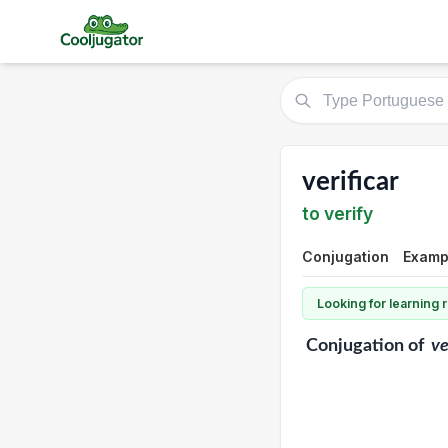
verificar
to verify
Conjugation
Examp
Looking for learning
Conjugation
of
ve