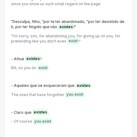
since you show us such small regard on the page.
"Desculpa, filho, "por te ter abandonado, "por ter desistido de
ti, por ter fingido que não
existes
!"
"I'm sorry, son, for abandoning you, for giving up on you, for
pretending like you don't even
exist
!"
- Afinal
existes
!
Bill, so you do
exist
.
- Aqueles que se esqueceram que
existes
.
The ones that have forgotten
you exist
.
- Claro que
existes
.
- Of course
you exist
.