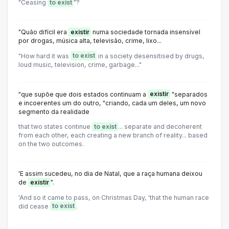
"Ceasing
to exist
"?
"Quão difícil era
existir
numa sociedade tornada insensível
por drogas, música alta, televisão, crime, lixo...
"How hard it was
to exist
in a society desensitised by drugs,
loud music, television, crime, garbage..."
"que supõe que dois estados continuam a
existir
"separados
e incoerentes um do outro, "criando, cada um deles, um novo
segmento da realidade
that two states continue
to exist
... separate and decoherent
from each other, each creating a new branch of reality... based
on the two outcomes.
'E assim sucedeu, no dia de Natal, que a raça humana deixou
de
existir
".
'And so it came to pass, on Christmas Day, 'that the human race
did cease
to exist
.