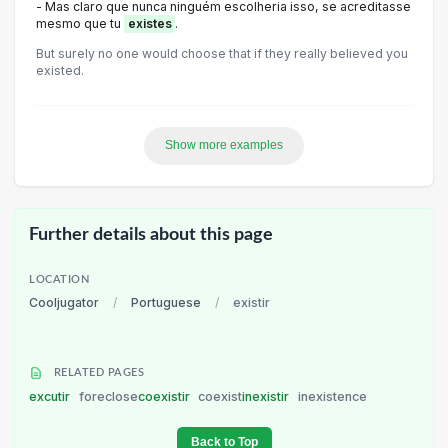
- Mas claro que nunca ninguém escolheria isso, se acreditasse
mesmo que tu
existes
.
But surely no one would choose that if they really believed you
existed.
Show more examples
Further details about this page
LOCATION
Cooljugator
/
Portuguese
/
existir
RELATED PAGES
excutir
foreclose
coexistir
coexist
inexistir
inexistence
Back to Top