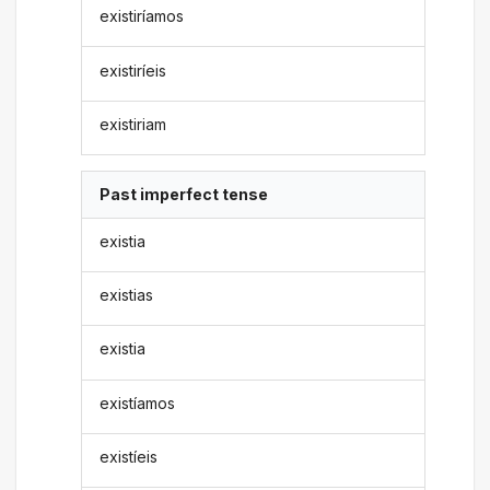
existiríamos
existiríeis
existiriam
Past imperfect tense
existia
existias
existia
existíamos
existíeis