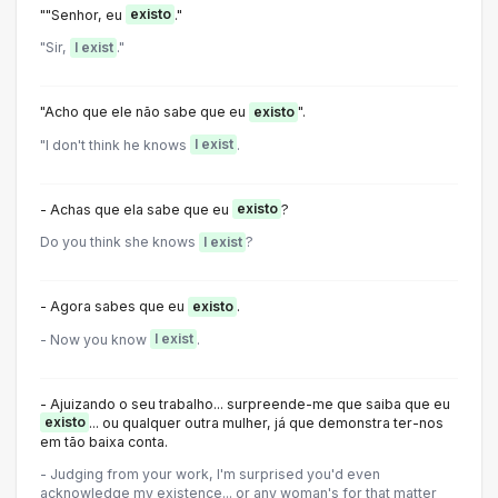
""Senhor, eu
existo
."
"Sir,
I exist
."
"Acho que ele não sabe que eu
existo
".
"I don't think he knows
I exist
.
- Achas que ela sabe que eu
existo
?
Do you think she knows
I exist
?
- Agora sabes que eu
existo
.
- Now you know
I exist
.
- Ajuizando o seu trabalho... surpreende-me que saiba que eu
existo
... ou qualquer outra mulher, já que demonstra ter-nos
em tão baixa conta.
- Judging from your work, I'm surprised you'd even
acknowledge my existence... or any woman's for that matter