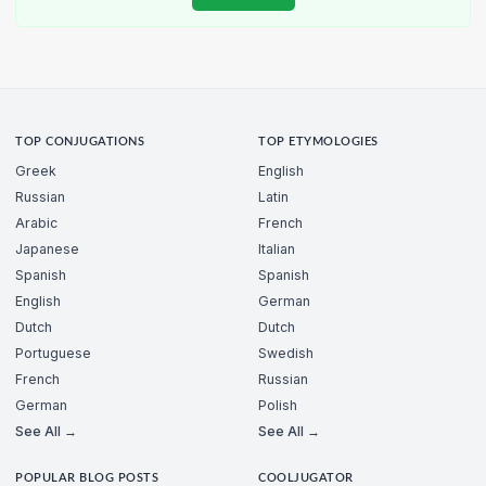
TOP CONJUGATIONS
TOP ETYMOLOGIES
Greek
English
Russian
Latin
Arabic
French
Japanese
Italian
Spanish
Spanish
English
German
Dutch
Dutch
Portuguese
Swedish
French
Russian
German
Polish
See All →
See All →
POPULAR BLOG POSTS
COOLJUGATOR