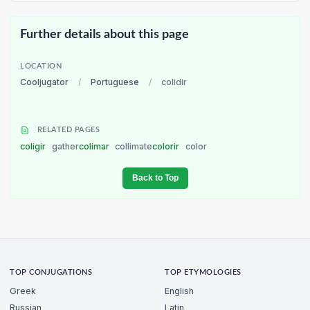
Further details about this page
LOCATION
Cooljugator
/
Portuguese
/
colidir
RELATED PAGES
coligir
gather
colimar
collimate
colorir
color
Back to Top
TOP CONJUGATIONS
TOP ETYMOLOGIES
Greek
English
Russian
Latin