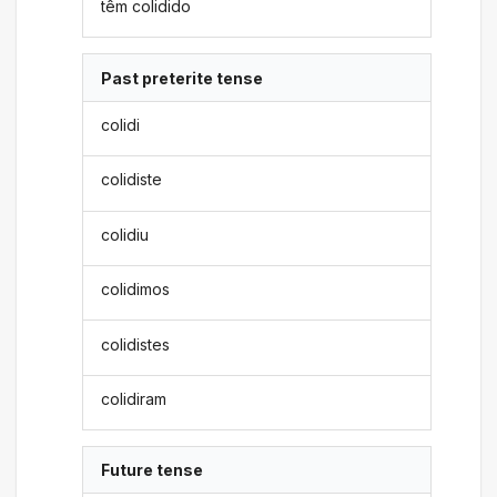
têm colidido
Past preterite tense
colidi
colidiste
colidiu
colidimos
colidistes
colidiram
Future tense