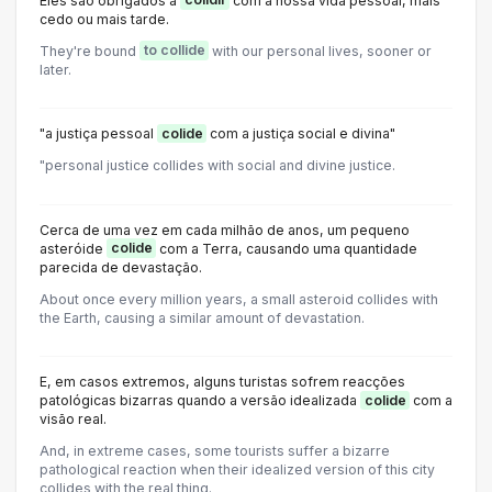
Eles são obrigados a
colidir
com a nossa vida pessoal, mais
cedo ou mais tarde.
They're bound
to collide
with our personal lives, sooner or
later.
"a justiça pessoal
colide
com a justiça social e divina"
"personal justice collides with social and divine justice.
Cerca de uma vez em cada milhão de anos, um pequeno
asteróide
colide
com a Terra, causando uma quantidade
parecida de devastação.
About once every million years, a small asteroid collides with
the Earth, causing a similar amount of devastation.
E, em casos extremos, alguns turistas sofrem reacções
patológicas bizarras quando a versão idealizada
colide
com a
visão real.
And, in extreme cases, some tourists suffer a bizarre
pathological reaction when their idealized version of this city
collides with the real thing.