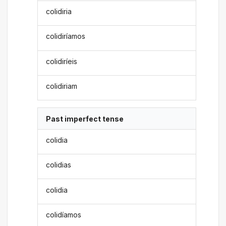
colidiria
colidiríamos
colidiríeis
colidiriam
Past imperfect tense
colidia
colidias
colidia
colidíamos