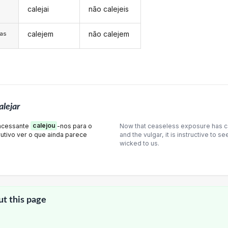
calejai
não calejeis
s
calejem
não calejem
/as
alejar
incessante
calejou
-nos para o
Now that ceaseless exposure has ca
trutivo ver o que ainda parece
and the vulgar, it is instructive to s
wicked to us.
ut this page