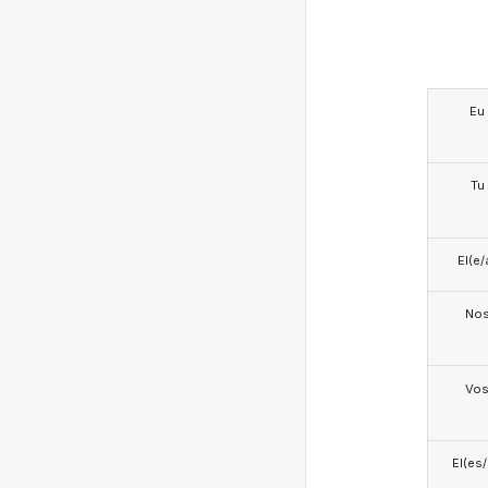
Eu
Tu
El(e/
No
Vo
El(es