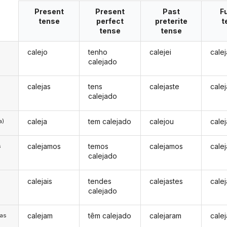
Present
Present
Past
F
tense
perfect
preterite
t
tense
tense
calejo
tenho
calejei
calej
calejado
calejas
tens
calejaste
cale
calejado
caleja
tem calejado
calejou
calej
a)
calejamos
temos
calejamos
cale
s
calejado
calejais
tendes
calejastes
calej
s
calejado
calejam
têm calejado
calejaram
cale
/as