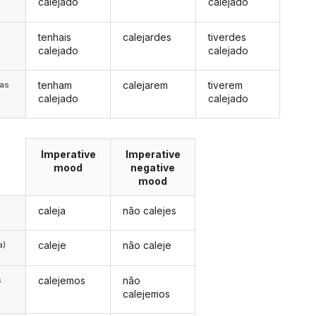
calejado
calejado
tenhais
calejardes
tiverdes
s
calejado
calejado
tenham
calejarem
tiverem
/as
calejado
calejado
Imperative
Imperative
mood
negative
mood
caleja
não calejes
caleje
não caleje
a)
calejemos
não
s
calejemos