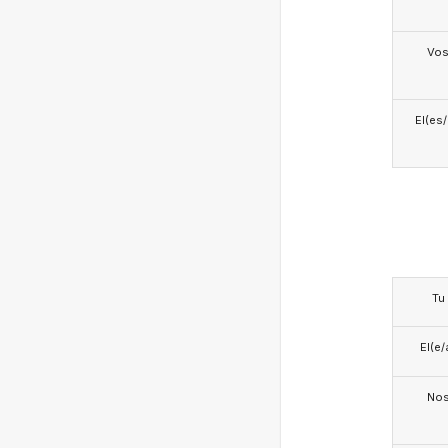
Vo
El(es
Tu
El(e/
No