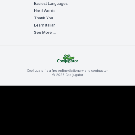
Easiest Languages
Hard Words
Thank You
Learn Italian
See More →
Cooljugator is a free online dictionary and conjugator.
© 2025 Cooljugator