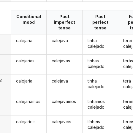
Conditional
Past
Past
F
mood
imperfect
perfect
pe
tense
tense
t
calejaria
calejava
tinha
terei
calejado
cale
calejarias
calejavas
tinhas
terá
calejado
cale
calejaria
calejava
tinha
terá
a)
calejado
cale
calejaríamos
calejávamos
tínhamos
tere
s
calejado
cale
calejaríeis
calejáveis
tínheis
terei
s
calejado
cale