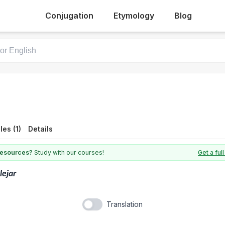
Conjugation
Etymology
Blog
es (1)
Details
 resources?
Study with our courses!
Get a fu
lejar
Translation