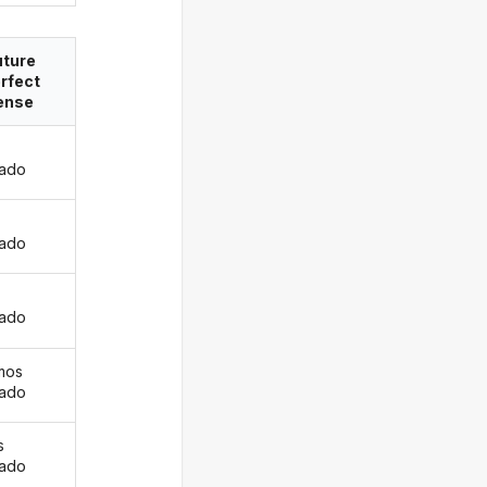
uture
rfect
ense
jado
s
jado
jado
mos
jado
s
jado