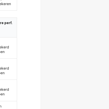
ekeren
re perf.
ekerd
ben
ekerd
ben
ekerd
ben
n