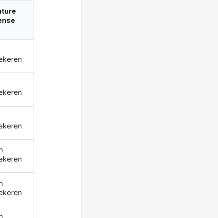
uture
ense
ekeren
ekeren
ekeren
n
ekeren
n
ekeren
n