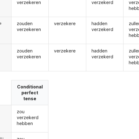
verzekeren
verzekerd
verz
heb
zouden
verzekere
hadden
zulle
ie
verzekeren
verzekerd
verz
heb
zouden
verzekere
hadden
zulle
verzekeren
verzekerd
verz
heb
Conditional
perfect
tense
zou
verzekerd
hebben
zou
e/U