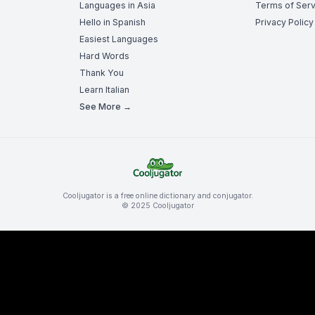
Languages in Asia
Terms of Serv
Hello in Spanish
Privacy Policy
Easiest Languages
Hard Words
Thank You
Learn Italian
See More →
Cooljugator is a free online dictionary and conjugator.
© 2025 Cooljugator