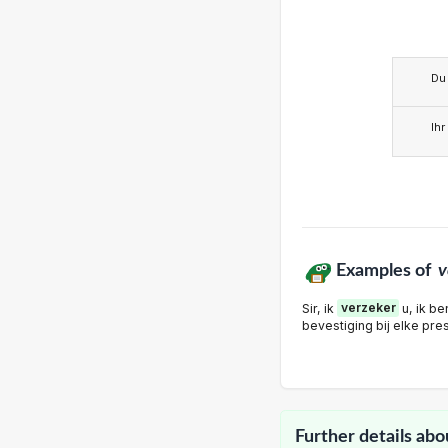
Du
Ihr
Examples of
v
Sir, ik
verzeker
u, ik be
bevestiging bij elke pre
Further details abo