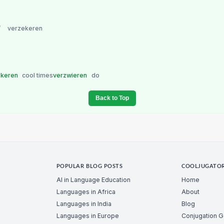
/
verzekeren
okeren
cool times
verzwieren
do
Back to Top
POPULAR BLOG POSTS
COOLJUGATO
AI in Language Education
Home
Languages in Africa
About
Languages in India
Blog
Languages in Europe
Conjugation 