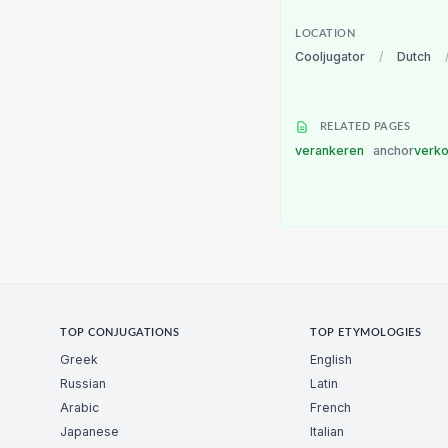
LOCATION
Cooljugator
/
Dutch
RELATED PAGES
verankeren
anchor
verk
TOP CONJUGATIONS
TOP ETYMOLOGIES
Greek
English
Russian
Latin
Arabic
French
Japanese
Italian