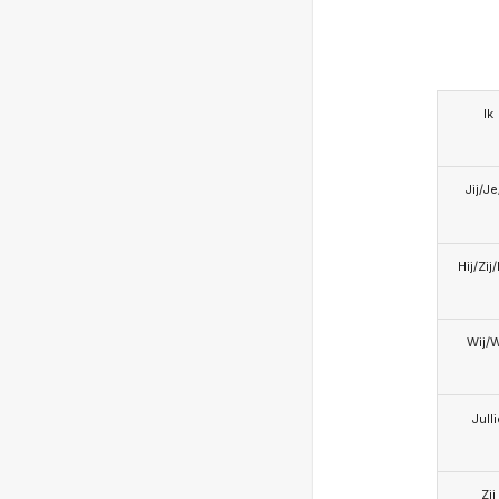
Ik
Jij/J
Hij/Zij
Wij/
Jull
Zij