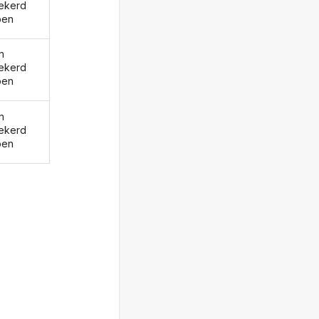
ekerd
ben
n
ekerd
ben
n
ekerd
ben