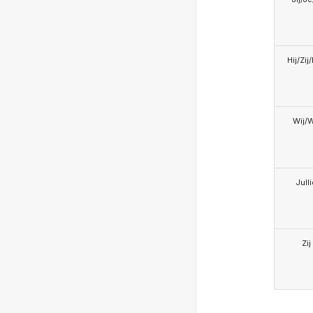
Hij/Zij
Wij/
Jull
Zij