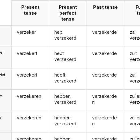
Present
Present
Past tense
F
tense
perfect
t
tense
verzeker
heb
verzekerde
zal
verzekerd
verz
verzekert
hebt
verzekerde
zult
e/U
verzekerd
verz
verzekert
heeft
verzekerde
zal
/Het
verzekerd
verz
verzekeren
hebben
verzekerde
zulle
We
verzekerd
n
verz
verzekeren
hebben
verzekerde
zulle
ie
verzekerd
n
verz
verzekeren
hebben
verzekerde
zulle