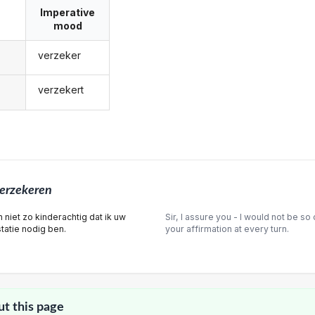
Imperative
mood
verzeker
verzekert
erzekeren
n niet zo kinderachtig dat ik uw
Sir, I assure you - I would not be so 
statie nodig ben.
your affirmation at every turn.
ut this page