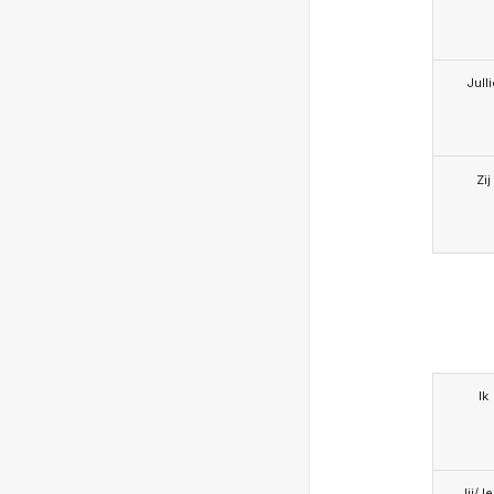
Jull
Zij
Ik
Jij/J