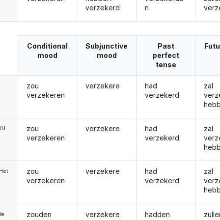
verzekerd
n
verz
Conditional
Subjunctive
Past
Futu
mood
mood
perfect
tense
zou
verzekere
had
zal
verzekeren
verzekerd
verz
heb
zou
verzekere
had
zal
e/U
verzekeren
verzekerd
verz
heb
zou
verzekere
had
zal
/Het
verzekeren
verzekerd
verz
heb
zouden
verzekere
hadden
zulle
We