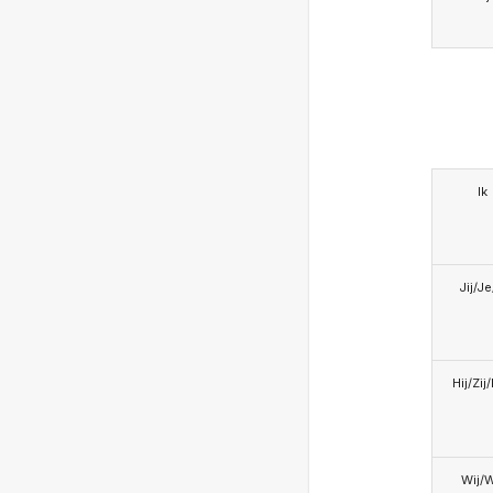
Ik
Jij/J
Hij/Zij
Wij/