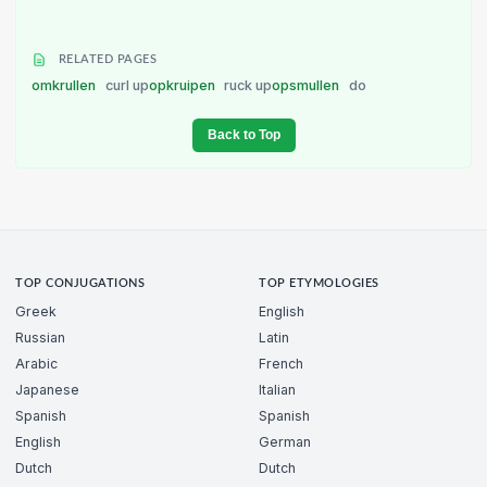
RELATED PAGES
omkrullen
curl up
opkruipen
ruck up
opsmullen
do
Back to Top
TOP CONJUGATIONS
TOP ETYMOLOGIES
Greek
English
Russian
Latin
Arabic
French
Japanese
Italian
Spanish
Spanish
English
German
Dutch
Dutch