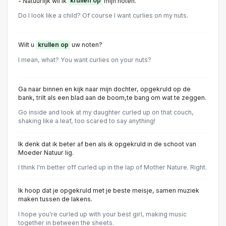
- Natuurlijk wil ik
krullen op
mijn noten.
Do I look like a child? Of course I want curlies on my nuts.
Wilt u
krullen op
uw noten?
I mean, what? You want curlies on your nuts?
Ga naar binnen en kijk naar mijn dochter, opgekruld op de
bank, trilt als een blad aan de boom,te bang om wat te zeggen.
Go inside and look at my daughter curled up on that couch,
shaking like a leaf, too scared to say anything!
Ik denk dat ik beter af ben als ik opgekruld in de schoot van
Moeder Natuur lig.
I think I'm better off curled up in the lap of Mother Nature. Right.
Ik hoop dat je opgekruld met je beste meisje, samen muziek
maken tussen de lakens.
I hope you're curled up with your best girl, making music
together in between the sheets.