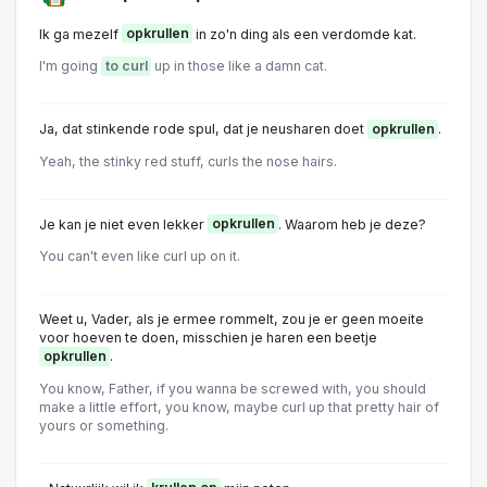
Ik ga mezelf
opkrullen
in zo'n ding als een verdomde kat.
I'm going
to curl
up in those like a damn cat.
Ja, dat stinkende rode spul, dat je neusharen doet
opkrullen
.
Yeah, the stinky red stuff, curls the nose hairs.
Je kan je niet even lekker
opkrullen
. Waarom heb je deze?
You can't even like curl up on it.
Weet u, Vader, als je ermee rommelt, zou je er geen moeite
voor hoeven te doen, misschien je haren een beetje
opkrullen
.
You know, Father, if you wanna be screwed with, you should
make a little effort, you know, maybe curl up that pretty hair of
yours or something.