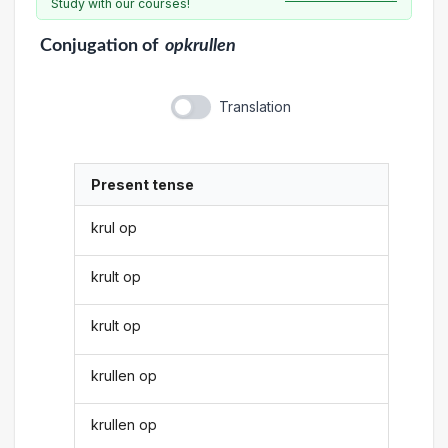
Study with our courses!
Conjugation
of
opkrullen
Translation
Present tense
krul op
krult op
krult op
krullen op
krullen op