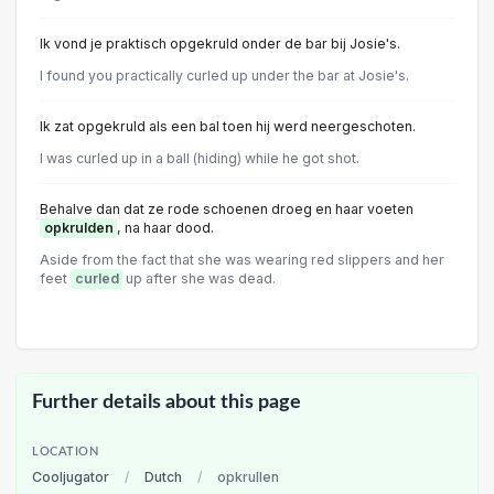
Ik vond je praktisch opgekruld onder de bar bij Josie's.
I found you practically curled up under the bar at Josie's.
Ik zat opgekruld als een bal toen hij werd neergeschoten.
I was curled up in a ball (hiding) while he got shot.
Behalve dan dat ze rode schoenen droeg en haar voeten
opkrulden
, na haar dood.
Aside from the fact that she was wearing red slippers and her
feet
curled
up after she was dead.
Further details about this page
LOCATION
Cooljugator
/
Dutch
/
opkrullen