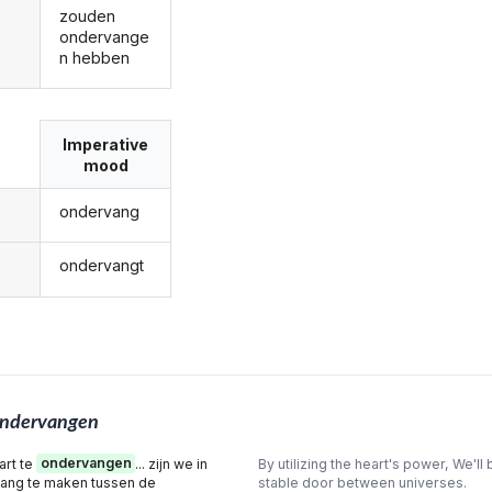
zouden
ondervange
n hebben
Imperative
mood
ondervang
ondervangt
ndervangen
art te
ondervangen
... zijn we in
By utilizing the heart's power, We'll 
gang te maken tussen de
stable door between universes.