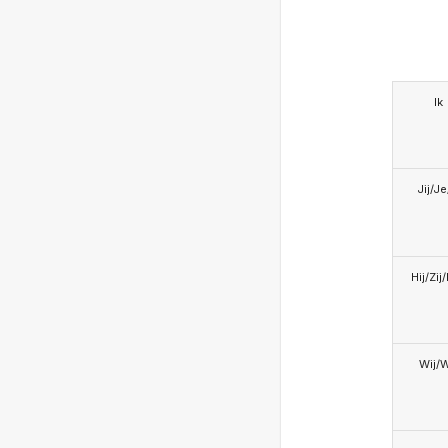
Ik
Jij/J
Hij/Zij
Wij/