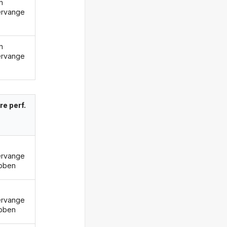
n
ervange
n
ervange
re perf.
ervange
bben
ervange
bben