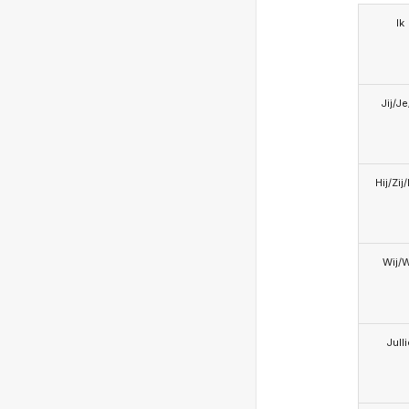
Ik
Jij/J
Hij/Zij
Wij/
Jull