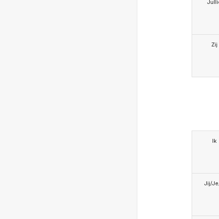
Jull
Zij
Ik
Jij/J