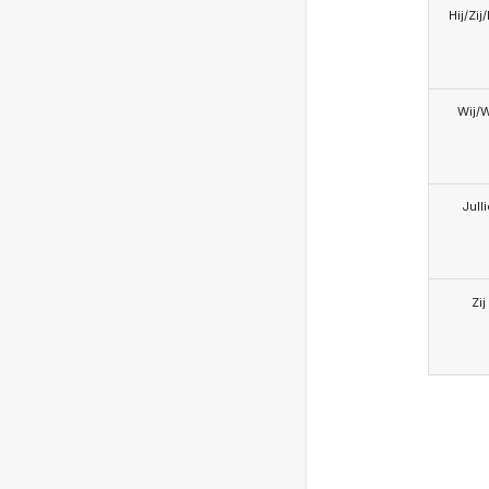
Hij/Zij
Wij/
Jull
Zij