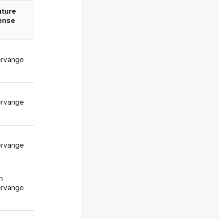
uture
ense
ervange
ervange
ervange
n
ervange