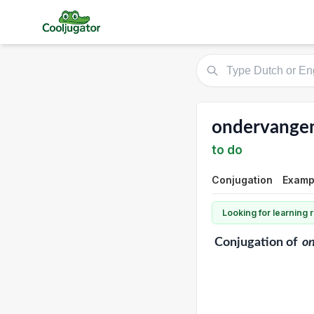
ondervange
to do
Conjugation
Exampl
Looking for learning
Conjugation
of
o