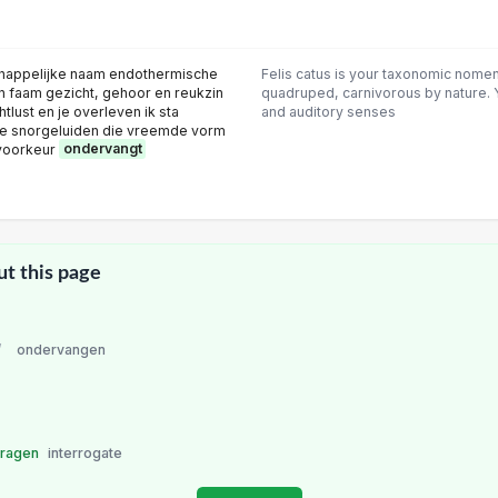
schappelijke naam endothermische
Felis catus is your taxonomic nome
an faam gezicht, gehoor en reukzin
quadruped, carnivorous by nature. Yo
htlust en je overleven ik sta
and auditory senses
le snorgeluiden die vreemde vorm
 voorkeur
ondervangt
ut this page
/
ondervangen
vragen
interrogate