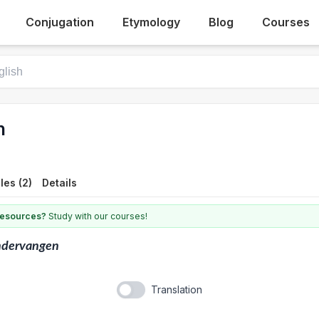
Conjugation
Etymology
Blog
Courses
n
es (2)
Details
 resources?
Study with our courses!
ndervangen
Translation