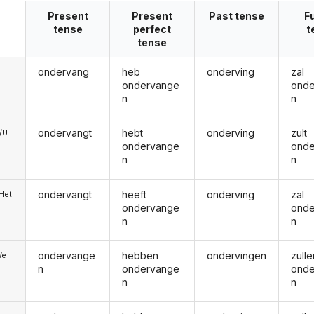
Present
Present
Past tense
F
tense
perfect
t
tense
ondervang
heb
onderving
zal
ondervange
ond
n
n
ondervangt
hebt
onderving
zult
e/U
ondervange
ond
n
n
ondervangt
heeft
onderving
zal
/Het
ondervange
ond
n
n
ondervange
hebben
ondervingen
zulle
We
n
ondervange
ond
n
n