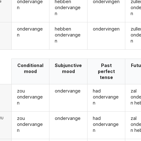
ondervange
hebben
ondervingen
zulle
ie
n
ondervange
ond
n
n
ondervange
hebben
ondervingen
zulle
n
ondervange
ond
n
n
Conditional
Subjunctive
Past
Futu
mood
mood
perfect
tense
zou
ondervange
had
zal
ondervange
ondervange
ond
n
n
n he
zou
ondervange
had
zal
e/U
ondervange
ondervange
ond
n
n
n he