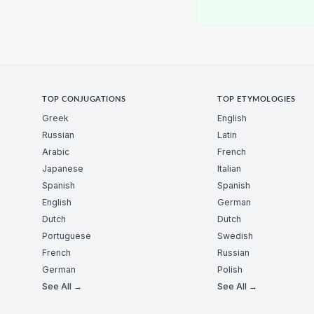
TOP CONJUGATIONS
TOP ETYMOLOGIES
Greek
English
Russian
Latin
Arabic
French
Japanese
Italian
Spanish
Spanish
English
German
Dutch
Dutch
Portuguese
Swedish
French
Russian
German
Polish
See All →
See All →