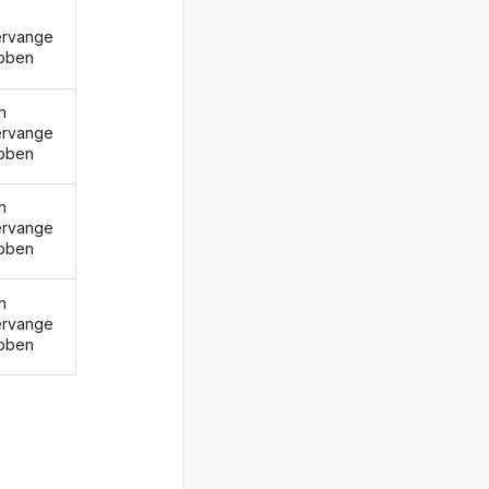
ervange
bben
n
ervange
bben
n
ervange
bben
n
ervange
bben