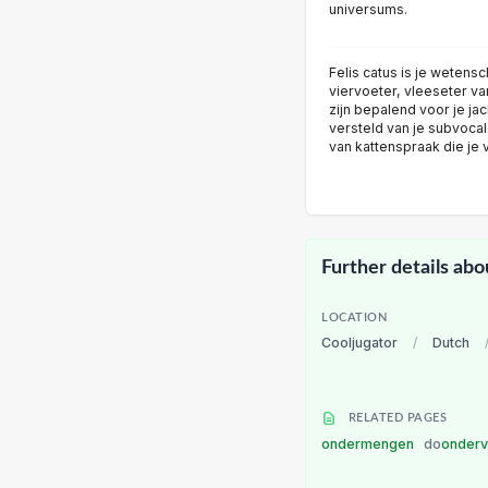
universums.
Felis catus is je weten
viervoeter, vleeseter v
zijn bepalend voor je jac
versteld van je subvoca
van kattenspraak die je
Further details abo
LOCATION
Cooljugator
/
Dutch
RELATED PAGES
ondermengen
do
onder