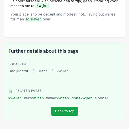
Je hoort fatsoenlijk en bescheiden te zijn, geen uitstalling voor
mannen om te
kwijlen
.
Your place is to be decent and modest, not... laying out wares
for men
to slaver
over.
Further details about this page
LOCATION
Cooljugator
/
Dutch
/
kwijlen
RELATED PAGES
kwellen
hurt
kwijnen
wither
kwijten
do
bekwijlen
slobber
Back to Top