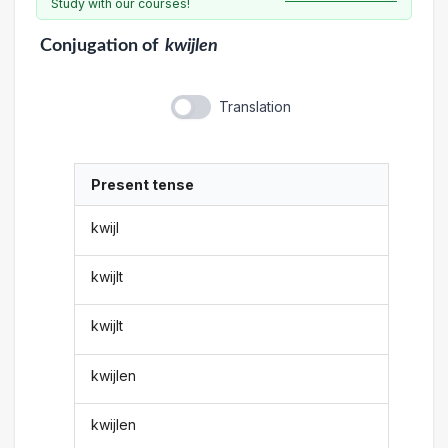
Study with our courses!
Conjugation
of
kwijlen
Translation
Present tense
kwijl
kwijlt
kwijlt
kwijlen
kwijlen