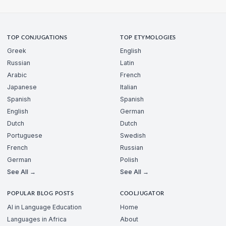
TOP CONJUGATIONS
TOP ETYMOLOGIES
Greek
English
Russian
Latin
Arabic
French
Japanese
Italian
Spanish
Spanish
English
German
Dutch
Dutch
Portuguese
Swedish
French
Russian
German
Polish
See All →
See All →
POPULAR BLOG POSTS
COOLJUGATOR
AI in Language Education
Home
Languages in Africa
About