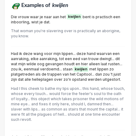
Examples of
kwijlen
Die vrouw waar je naar aan het
kwijlen
bent is practisch een
inboorling, wist je dat.
That woman you're slavering over is practically an aborigine,
you know.
Had ik deze wang voor mijn lippen... deze hand waarvan een
aanraking, elke aanraking, tot een eed van trouw dwingt... dit
wat mijn wilde oog gevangen houdt en hier alleen laat rusten...
zou ik, eenmaal verdoemd... staan
kwijlen
met lippen zo
platgetreden als de trappen van het Capitool... dan zou 't juist
zijn dat alle helleplagen over zo'n opstand werden uitgestort.
Had I this cheek to bathe my lips upon... this hand, whose touch,
whose every touch... would force the feeler's soul to the oath
of loyalty... this object which takes prisoner the wild motions of
mine eye... and fixes it only here, should I, damned then...
slaver with lips... as common as stairs that mount the capital... it
were fit all the plagues of hell... should at one time encounter
such revolt.