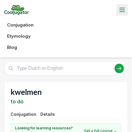
Conjugation
Etymology
Blog
kwelmen
to do
Conjugation
Details
Looking for learning resources?
Get a full course →