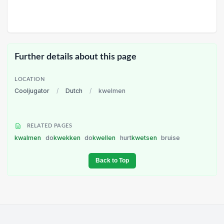
Further details about this page
LOCATION
Cooljugator
/
Dutch
/
kwelmen
RELATED PAGES
kwalmen
do
kwekken
do
kwellen
hurt
kwetsen
bruise
Back to Top