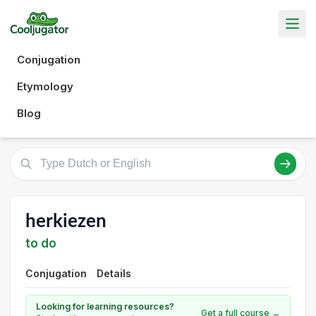
Conjugation
Etymology
Blog
herkiezen
to do
Conjugation
Details
Looking for learning resources?
Get a full course →