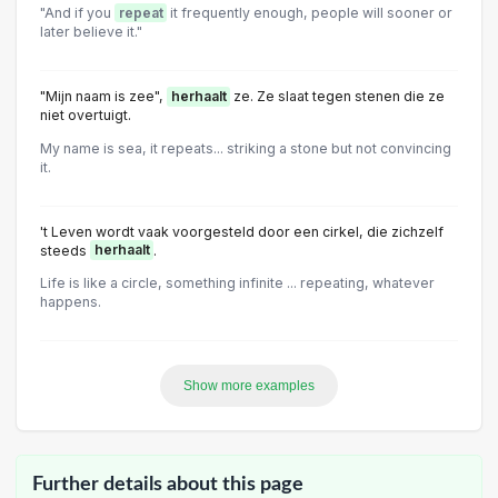
"And if you
repeat
it frequently enough, people will sooner or
later believe it."
"Mijn naam is zee",
herhaalt
ze. Ze slaat tegen stenen die ze
niet overtuigt.
My name is sea, it repeats... striking a stone but not convincing
it.
't Leven wordt vaak voorgesteld door een cirkel, die zichzelf
steeds
herhaalt
.
Life is like a circle, something infinite ... repeating, whatever
happens.
Show more examples
Further details about this page