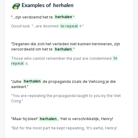
Examples of
herhalen
"...zijn verdoemd het te
herhalen
".
Good luck. "...are doomed
to repeat
it."
"Degenen die zich het verleden niet kunnen herinneren, zijn
veroordeeld om het te
herhalen
."
Those who cannot remember the past are condemned
to
repeat
it.
"Jullie
herhalen
de propaganda zoals de Vietcong je die
aanleert."
"You are repeating the propaganda taught to you by the Viet
Cong."
"Maar hij bleef
herhalen
, 'Het is verschrikkelijk, Henry!
"But for the most part he kept repeating, 'It's awful, Henry!