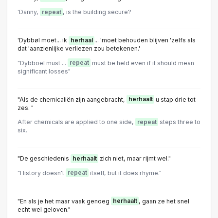
'Danny,
repeat
, is the building secure?
'Dybbøl moet... ik
herhaal
... 'moet behouden blijven 'zelfs als
dat 'aanzienlijke verliezen zou betekenen.'
"Dybboel must ...
repeat
must be held even if it should mean
significant losses"
"Als de chemicaliën zijn aangebracht,
herhaalt
u stap drie tot
zes. "
After chemicals are applied to one side,
repeat
steps three to
six.
"De geschiedenis
herhaalt
zich niet, maar rijmt wel."
"History doesn't
repeat
itself, but it does rhyme."
"En als je het maar vaak genoeg
herhaalt
, gaan ze het snel
echt wel geloven."