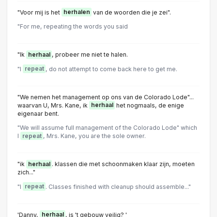
"Voor mij is het
herhalen
van de woorden die je zei".
"For me, repeating the words you said
"Ik
herhaal
, probeer me niet te halen.
"I
repeat
, do not attempt to come back here to get me.
"We nemen het management op ons van de Colorado Lode"...
waarvan U, Mrs. Kane, ik
herhaal
het nogmaals, de enige
eigenaar bent.
"We will assume full management of the Colorado Lode" which
I
repeat
, Mrs. Kane, you are the sole owner.
"ik
herhaal
. klassen die met schoonmaken klaar zijn, moeten
zich..."
"I
repeat
. Classes finished with cleanup should assemble..."
'Danny,
herhaal
, is 't gebouw veilig? '