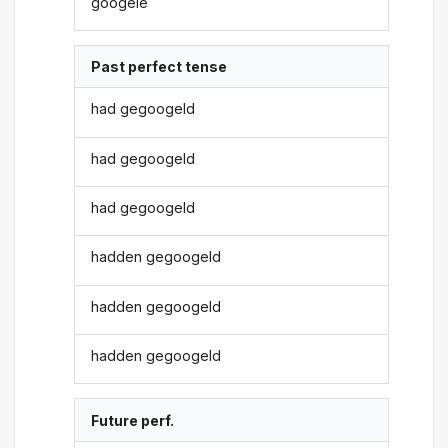
googele
Past perfect tense
had gegoogeld
had gegoogeld
had gegoogeld
hadden gegoogeld
hadden gegoogeld
hadden gegoogeld
Future perf.