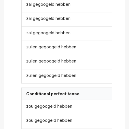
zal gegoogeld hebben
zal gegoogeld hebben
zal gegoogeld hebben
zullen gegoogeld hebben
zullen gegoogeld hebben
zullen gegoogeld hebben
Conditional perfect tense
zou gegoogeld hebben
zou gegoogeld hebben