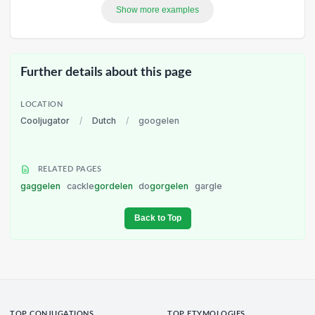
Show more examples
Further details about this page
LOCATION
Cooljugator
/
Dutch
/
googelen
RELATED PAGES
gaggelen
cackle
gordelen
do
gorgelen
gargle
Back to Top
TOP CONJUGATIONS
TOP ETYMOLOGIES