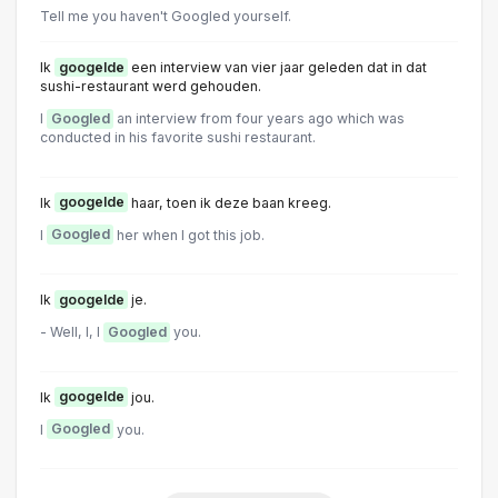
Tell me you haven't Googled yourself.
Ik
googelde
een interview van vier jaar geleden dat in dat
sushi-restaurant werd gehouden.
I
Googled
an interview from four years ago which was
conducted in his favorite sushi restaurant.
Ik
googelde
haar, toen ik deze baan kreeg.
I
Googled
her when I got this job.
Ik
googelde
je.
- Well, I, I
Googled
you.
Ik
googelde
jou.
I
Googled
you.