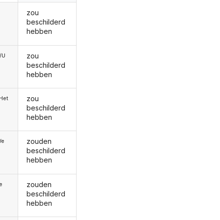
zou
beschilderd
hebben
zou
e/U
beschilderd
hebben
zou
/Het
beschilderd
hebben
zouden
We
beschilderd
hebben
zouden
ie
beschilderd
hebben