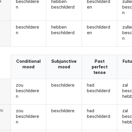
beschildere
hebben
beschilderd
zulle
ie
n
beschilderd
en
besc
n
beschildere
hebben
beschilderd
zulle
n
beschilderd
en
besc
n
Conditional
Subjunctive
Past
Futu
mood
mood
perfect
tense
zou
beschildere
had
zal
beschildere
beschilderd
besc
n
heb
zou
beschildere
had
zal
e/U
beschildere
beschilderd
besc
n
heb