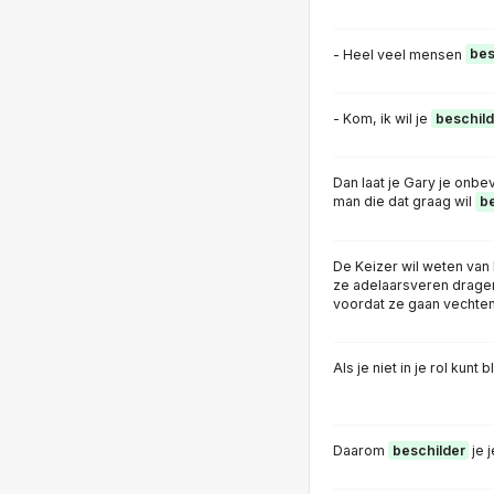
- Heel veel mensen
bes
- Kom, ik wil je
beschil
Dan laat je Gary je onbe
man die dat graag wil
b
De Keizer wil weten van K
ze adelaarsveren drage
voordat ze gaan vechten
Als je niet in je rol kunt b
Daarom
beschilder
je j