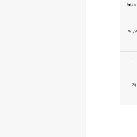
Hij/Zij
Wij/
Jull
Zij