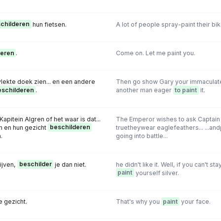
childeren
hun fietsen.
A lot of people spray-paint their bik
deren
.
Come on. Let me paint you.
vlekte doek zien... en een andere
Then go show Gary your immaculate
eschilderen
.
another man eager
to paint
it.
apitein Algren of het waar is dat...
The Emperor wishes to ask Captain Algr
n en hun gezicht
beschilderen
truetheywear eaglefeathers... ...an
.
going into battle...
lijven,
beschilder
je dan niet.
he didn't like it. Well, if you can't st
paint
yourself silver.
e gezicht.
That's why you
paint
your face.