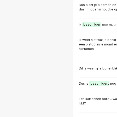
Dus plant je bloemen en
daar middenin houd je op
Ik
beschilder
een muur 
Ik weet niet wat je denkt
een pistool in je mond e
hersenen.
Dit is waar jij je bonenbl
Dus je
beschildert
nog 
Een kartonnen bord... w
lijkt?