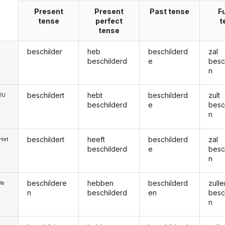
Present
Present
Past tense
F
tense
perfect
t
tense
beschilder
heb
beschilderd
zal
beschilderd
e
besc
n
beschildert
hebt
beschilderd
zult
e/U
beschilderd
e
besc
n
beschildert
heeft
beschilderd
zal
/Het
beschilderd
e
besc
n
beschildere
hebben
beschilderd
zulle
We
n
beschilderd
en
besc
n