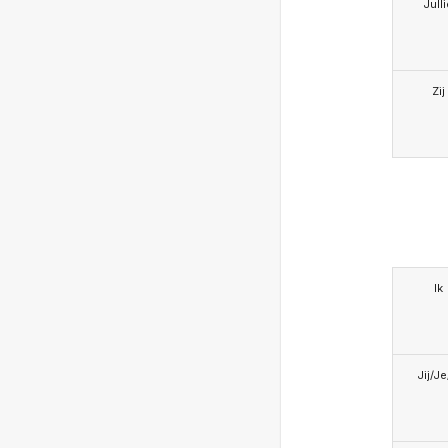
Jull
Zij
Ik
Jij/J