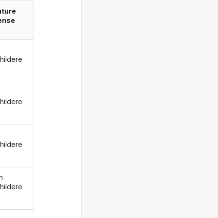
uture
ense
hildere
hildere
hildere
n
hildere