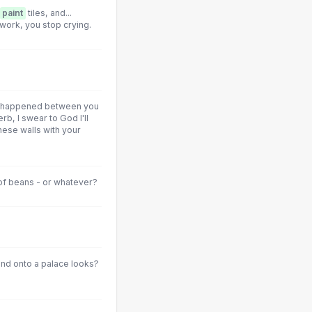
paint
tiles, and...
 work, you stop crying.
ne happened between you
rb, I swear to God I'll
hese walls with your
of beans - or whatever?
and onto a palace looks?