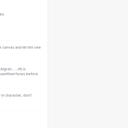
es.
 canvas and let him see
en... ...ifit is
dpainttheirfaces before
ay in character, don't