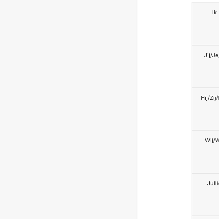
Ik
Jij/J
Hij/Zij
Wij/
Jull