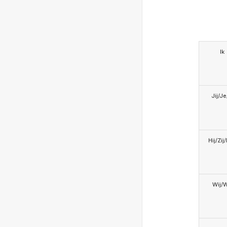
Ik
Jij/J
Hij/Zij
Wij/