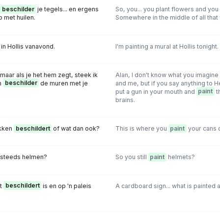
beschilder
je tegels... en ergens
So, you... you plant flowers and you
 met huilen.
Somewhere in the middle of all that
in Hollis vanavond.
I'm painting a mural at Hollis tonight.
 maar als je het hem zegt, steek ik
Alan, I don't know what you imagi
n
beschilder
de muren met je
and me, but if you say anything to He
put a gun in your mouth and
paint
t
brains.
ikken
beschildert
of wat dan ook?
This is where you
paint
your cans 
steeds helmen?
So you still
paint
helmets?
at
beschildert
is en op 'n paleis
A cardboard sign... what is painted 