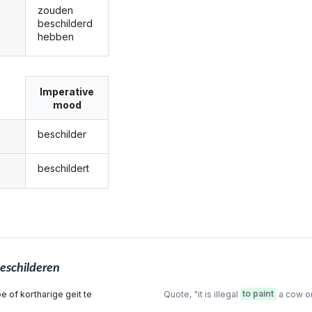
zouden
beschilderd
hebben
Imperative
mood
beschilder
beschildert
eschilderen
oe of kortharige geit te
Quote, "it is illegal
to paint
a cow or