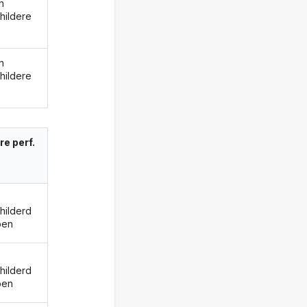
n
hildere
n
hildere
re perf.
hilderd
ben
hilderd
ben