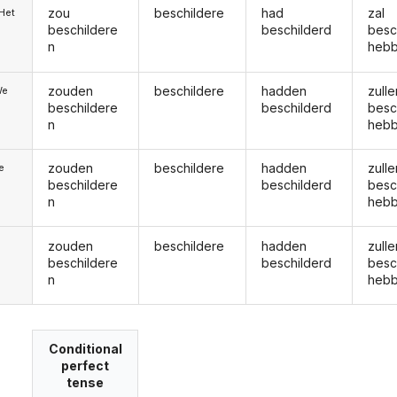
zou
beschildere
had
zal
/Het
beschildere
beschilderd
besc
n
heb
zouden
beschildere
hadden
zulle
We
beschildere
beschilderd
besc
n
heb
zouden
beschildere
hadden
zulle
ie
beschildere
beschilderd
besc
n
heb
zouden
beschildere
hadden
zulle
beschildere
beschilderd
besc
n
heb
Conditional
perfect
tense