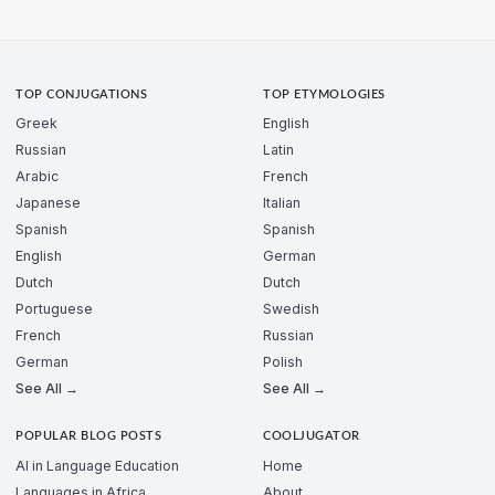
TOP CONJUGATIONS
TOP ETYMOLOGIES
Greek
English
Russian
Latin
Arabic
French
Japanese
Italian
Spanish
Spanish
English
German
Dutch
Dutch
Portuguese
Swedish
French
Russian
German
Polish
See All →
See All →
POPULAR BLOG POSTS
COOLJUGATOR
AI in Language Education
Home
Languages in Africa
About