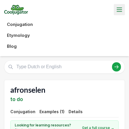
Conjugation
Etymology
Blog
afronselen
to do
Conjugation
Examples (1)
Details
Looking for learning resources?
Get a full course →