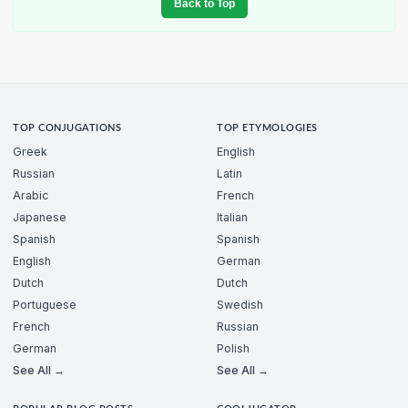
Back to Top
TOP CONJUGATIONS
TOP ETYMOLOGIES
Greek
English
Russian
Latin
Arabic
French
Japanese
Italian
Spanish
Spanish
English
German
Dutch
Dutch
Portuguese
Swedish
French
Russian
German
Polish
See All →
See All →