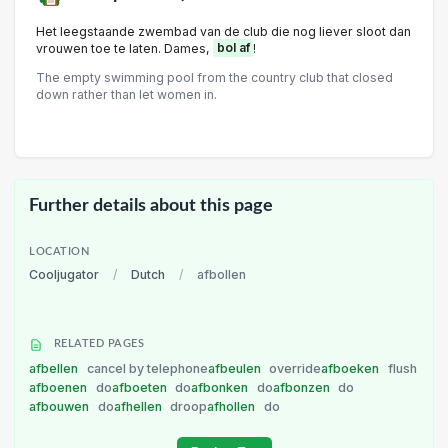
Het leegstaande zwembad van de club die nog liever sloot dan
vrouwen toe te laten. Dames,
bol af
!
The empty swimming pool from the country club that closed
down rather than let women in.
Further details about this page
LOCATION
Cooljugator
/
Dutch
/
afbollen
RELATED PAGES
afbellen
cancel by telephone
afbeulen
override
afboeken
flush
afboenen
do
afboeten
do
afbonken
do
afbonzen
do
afbouwen
do
afhellen
droop
afhollen
do