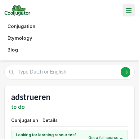
Conjugation
Etymology
Blog
adstrueren
to do
Conjugation
Details
Looking for learning resources?
Get a full course →