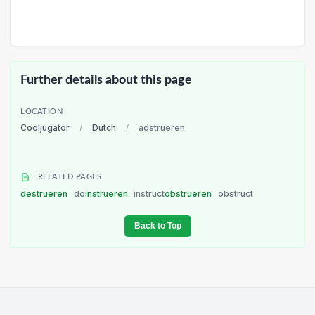
Further details about this page
LOCATION
Cooljugator
/
Dutch
/
adstrueren
RELATED PAGES
destrueren
do
instrueren
instruct
obstrueren
obstruct
Back to Top