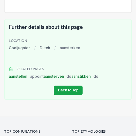
Further details about this page
LOCATION
Cooljugator
/
Dutch
/
aansterken
RELATED PAGES
aanstellen
appoint
aansterven
do
aanstikken
do
Back to Top
TOP CONJUGATIONS
TOP ETYMOLOGIES