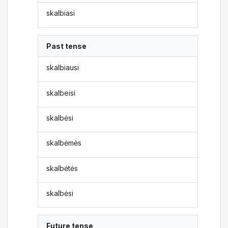
skalbiasi
Past tense
skalbiausi
skalbeisi
skalbėsi
skalbėmės
skalbėtės
skalbėsi
Future tense