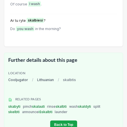
Of course
I wash
.
Ar tu ryte
skalbiesi
?
Do
you wash
in the morning?
Further details about this page
LOCATION
Cooljugator
/
Lithuanian
/
skalbtis
RELATED PAGES
skabyti
pinch
skalauti
rinse
skalbti
wash
skaldyti
split
skelbti
announce
išskalbti
launder
Back to Top