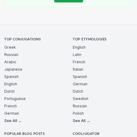
TOP CONJUGATIONS
TOP ETYMOLOGIES
Greek
English
Russian
Latin
Arabic
French
Japanese
Italian
Spanish
Spanish
English
German
Dutch
Dutch
Portuguese
Swedish
French
Russian
German
Polish
See All →
See All →
POPULAR BLOG POSTS
COOLJUGATOR