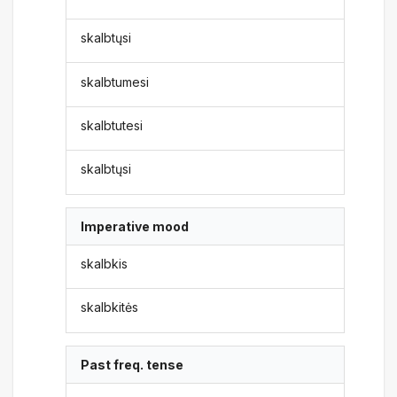
skalbtųsi
skalbtumesi
skalbtutesi
skalbtųsi
Imperative mood
skalbkis
skalbkitės
Past freq. tense