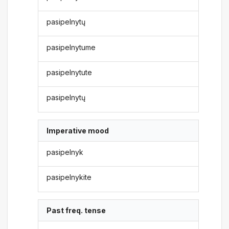
pasipelnytų
pasipelnytume
pasipelnytute
pasipelnytų
Imperative mood
pasipelnyk
pasipelnykite
Past freq. tense