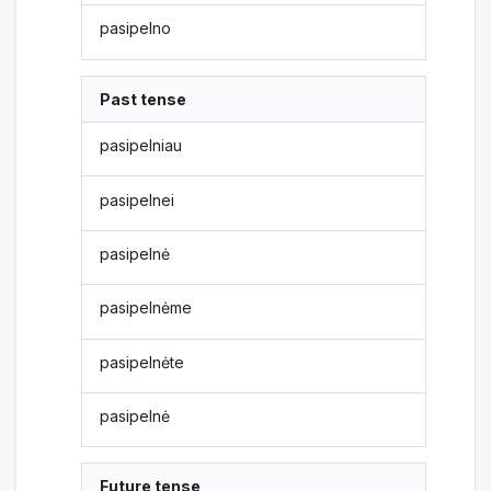
pasipelno
Past tense
pasipelniau
pasipelnei
pasipelnė
pasipelnėme
pasipelnėte
pasipelnė
Future tense