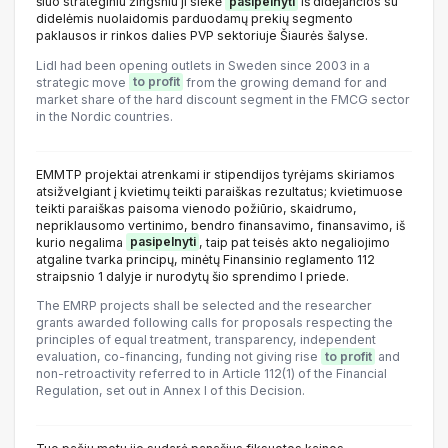
šiuo strateginiu žingsniu ji siekė
pasipelnyti
iš didėjančios su
didelėmis nuolaidomis parduodamų prekių segmento
paklausos ir rinkos dalies PVP sektoriuje Šiaurės šalyse.
Lidl had been opening outlets in Sweden since 2003 in a
strategic move
to profit
from the growing demand for and
market share of the hard discount segment in the FMCG sector
in the Nordic countries.
EMMTP projektai atrenkami ir stipendijos tyrėjams skiriamos
atsižvelgiant į kvietimų teikti paraiškas rezultatus; kvietimuose
teikti paraiškas paisoma vienodo požiūrio, skaidrumo,
nepriklausomo vertinimo, bendro finansavimo, finansavimo, iš
kurio negalima
pasipelnyti
, taip pat teisės akto negaliojimo
atgaline tvarka principų, minėtų Finansinio reglamento 112
straipsnio 1 dalyje ir nurodytų šio sprendimo I priede.
The EMRP projects shall be selected and the researcher
grants awarded following calls for proposals respecting the
principles of equal treatment, transparency, independent
evaluation, co-financing, funding not giving rise
to profit
and
non-retroactivity referred to in Article 112(1) of the Financial
Regulation, set out in Annex I of this Decision.