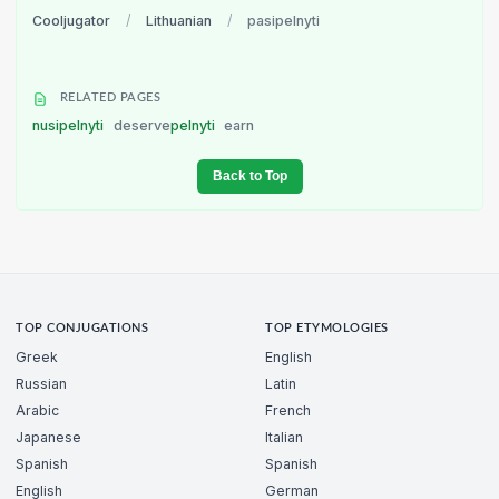
Cooljugator
/
Lithuanian
/
pasipelnyti
RELATED PAGES
nusipelnyti
deserve
pelnyti
earn
Back to Top
TOP CONJUGATIONS
TOP ETYMOLOGIES
Greek
English
Russian
Latin
Arabic
French
Japanese
Italian
Spanish
Spanish
English
German