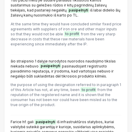
Tuo pačiu metu jie sudarė panašius fiksuotos kainos
susitarimus su geležies rūdos ir kitų pagrindinių žaliavų
tiekėjais, kad pastarieji negalėtų
pasipelnyti
iš labai didelio šių
žaliavų kainų nuosmukio iš karto po TL.
At the same time they would have concluded similar fixed price
agreements with suppliers of iron ore and other major inputs
so that they would not be able
to profit
from the very sharp
decrease in costs that these raw materials have been
experiencing since immediately after the IP.
šio straipsnio 1 dalyje nurodytos nuorodos naudojimo tikslas
niekada nebuvo
pasipelnyti
pasinaudojant registruoto
pavadinimo reputacija, ir įrodoma, kad vartotojas nebuvo ir
negalėjo būti suklaidintas dėl tikrosios produkto kilmės.
the purpose of using the designation referred to in paragraph 1
of this Article has not, at any time, been
to profit
from the
reputation of the registered name and it is shown that the
consumer has not been nor could have been misled as to the
true origin of the product.
Farice hf. gali
pasipelnyti
iš infrastruktūros statybos, kuriai
valstybė suteikė garantiją ir kurioje, susidarius aplinkybėms,
kuriomis privatūs asmenys nenorėjo užtikrinti viso projekto