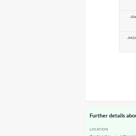
Jū
Jie/j
Further details abo
LOCATION