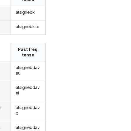
atsigriebk
atsigriebkite
s
Past freq.
tense
atsigriebdav
au
atsigriebdav
ai
atsigriebdav
i
o
atsigriebdav
s