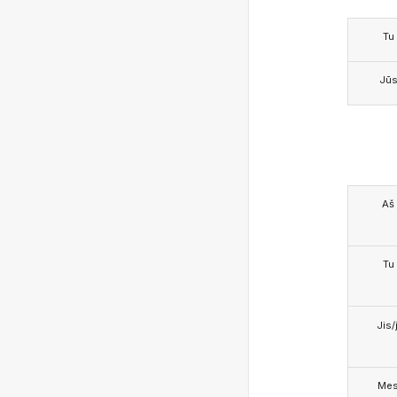
Tu
Jū
Aš
Tu
Jis/j
Me