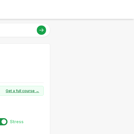
Get a full course →
Stress