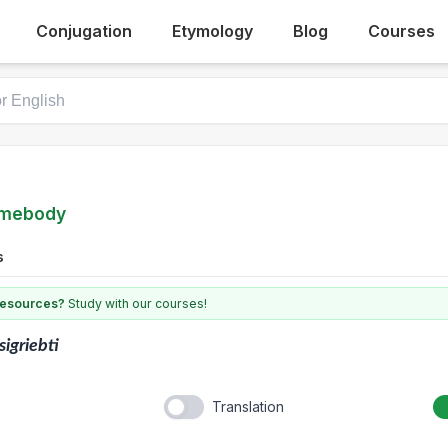
Conjugation
Etymology
Blog
Courses
somebody
s
 resources?
Study with our courses!
sigriebti
Translation