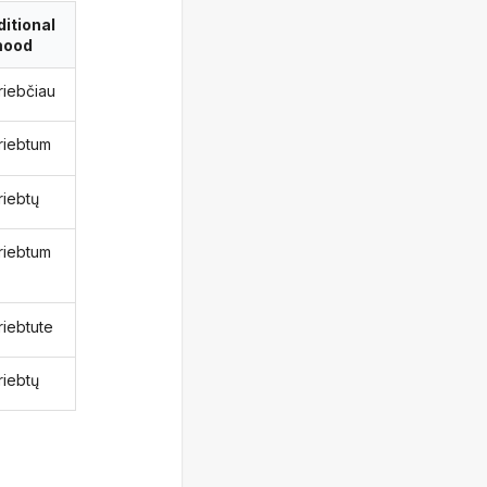
itional
ood
riebčiau
griebtum
riebtų
griebtum
riebtute
riebtų