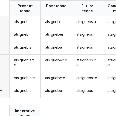
Present
Past tense
Future
Cond
tense
tense
m
atsigriebiu
atsigriebiau
atsigriebsiu
atsig
atsigriebi
atsigriebei
atsigriebsi
atsi
atsigriebia
atsigriebė
atsigriebs
atsig
i
atsigriebiam
atsigriebėme
atsigriebsim
atsi
s
e
e
e
atsigriebiate
atsigriebėte
atsigriebsite
atsig
s
atsigriebia
atsigriebė
atsigriebs
atsig
os
Imperative
mood