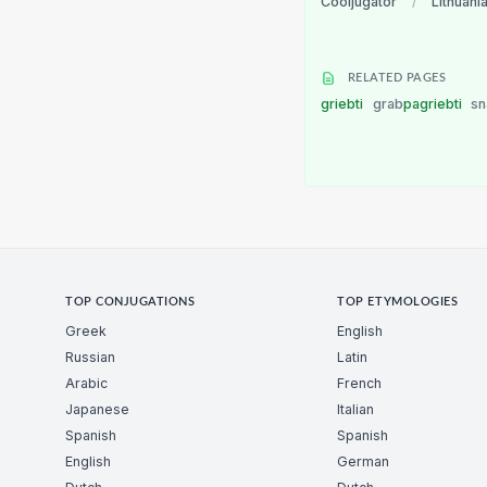
Cooljugator
/
Lithuani
RELATED PAGES
griebti
grab
pagriebti
sn
TOP CONJUGATIONS
TOP ETYMOLOGIES
Greek
English
Russian
Latin
Arabic
French
Japanese
Italian
Spanish
Spanish
English
German