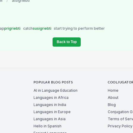
an
/
atsigriebti
ap
prigriebti
catch
susigriebti
start trying to perform better
Back to Top
POPULAR BLOG POSTS
COOLJUGATO
AI in Language Education
Home
Languages in Africa
About
Languages in India
Blog
Languages in Europe
Conjugation 
Languages in Asia
Terms of Serv
Hello in Spanish
Privacy Policy