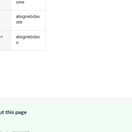
ome
atsigriebdav
s
ote
atsigriebdav
os
o
ut this page