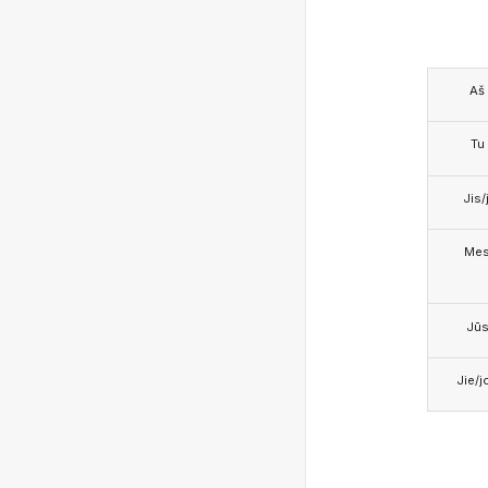
Aš
Tu
Jis/j
Me
Jū
Jie/j