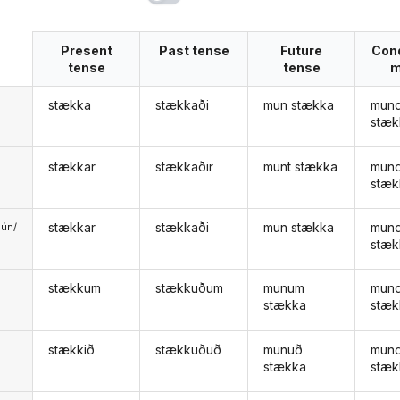
Present
Past tense
Future
Cond
tense
tense
m
stækka
stækkaði
mun stækka
mund
stæk
stækkar
stækkaðir
munt stækka
mund
stæk
stækkar
stækkaði
mun stækka
mund
ún/
stæk
ð
stækkum
stækkuðum
munum
mun
stækka
stæk
stækkið
stækkuðuð
munuð
mun
stækka
stæk