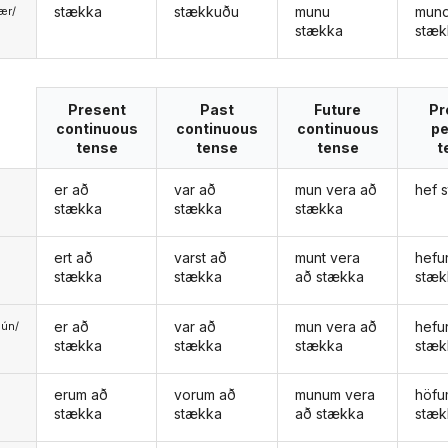
stækka
stækkuðu
munu
mun
ær/
stækka
stæk
u
Present
Past
Future
Pr
continuous
continuous
continuous
pe
tense
tense
tense
t
er að
var að
mun vera að
hef 
stækka
stækka
stækka
ert að
varst að
munt vera
hefu
stækka
stækka
að stækka
stæk
er að
var að
mun vera að
hefu
ún/
stækka
stækka
stækka
stæk
ð
erum að
vorum að
munum vera
höf
stækka
stækka
að stækka
stæk