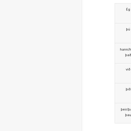
Ég
þú
hann/h
þa
við
þið
þeir/þ
þa