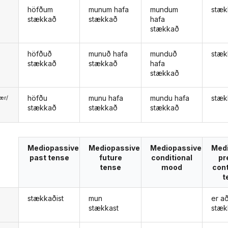
höfðum
munum hafa
mundum
stæk
stækkað
stækkað
hafa
stækkað
höfðuð
munuð hafa
munduð
stæk
stækkað
stækkað
hafa
stækkað
höfðu
munu hafa
mundu hafa
stæk
ær/
stækkað
stækkað
stækkað
u
Mediopassive
Mediopassive
Mediopassive
Med
past tense
future
conditional
pr
tense
mood
con
t
stækkaðist
mun
er a
stækkast
stæk