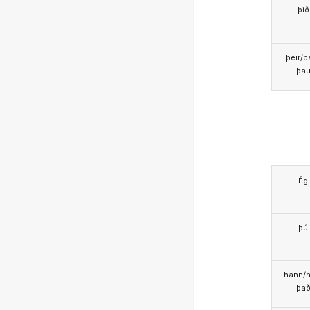
þið
þeir/þ
þa
Ég
þú
hann/h
þa