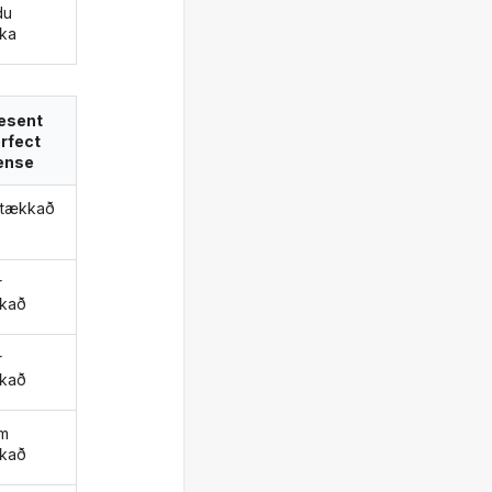
du
ka
esent
rfect
ense
stækkað
r
kað
r
kað
um
kað