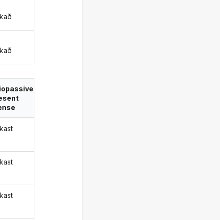
ð
kað
kað
iopassive
esent
ense
kast
kast
kast