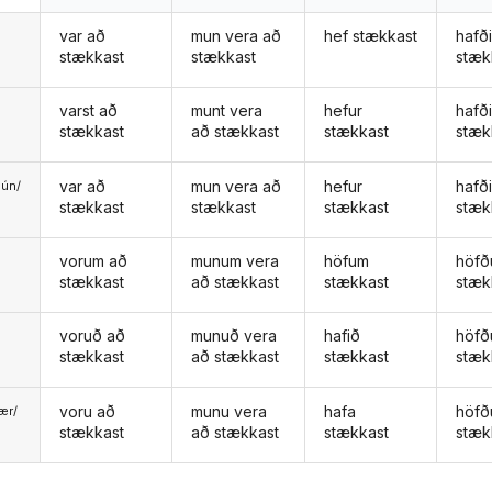
var að
mun vera að
hef stækkast
hafð
stækkast
stækkast
stæk
varst að
munt vera
hefur
hafði
stækkast
að stækkast
stækkast
stæk
var að
mun vera að
hefur
hafð
ún/
stækkast
stækkast
stækkast
stæk
ð
vorum að
munum vera
höfum
höf
stækkast
að stækkast
stækkast
stæk
voruð að
munuð vera
hafið
höfð
stækkast
að stækkast
stækkast
stæk
voru að
munu vera
hafa
höfð
ær/
stækkast
að stækkast
stækkast
stæk
u