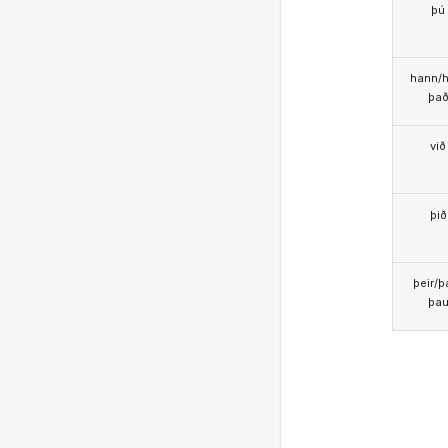
þú
hann/h
þa
við
þið
þeir/þ
þa