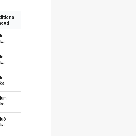
itional
ood
i
ka
ir
ka
i
ka
dum
ka
duð
ka