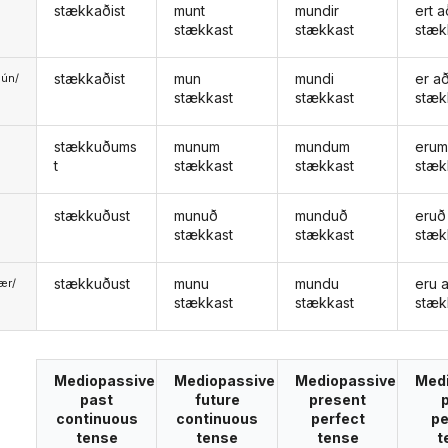
stækkaðist
munt
mundir
ert a
stækkast
stækkast
stæk
stækkaðist
mun
mundi
er a
ún/
stækkast
stækkast
stæk
ð
stækkuðums
munum
mundum
erum
t
stækkast
stækkast
stæk
stækkuðust
munuð
munduð
eruð
stækkast
stækkast
stæk
stækkuðust
munu
mundu
eru 
ær/
stækkast
stækkast
stæk
u
Mediopassive
Mediopassive
Mediopassive
Med
past
future
present
continuous
continuous
perfect
pe
tense
tense
tense
t