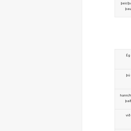
þeir/þ
þa
Ég
þú
hann/h
þa
við