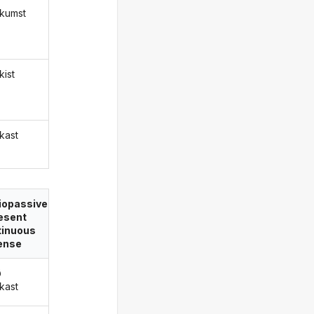
kumst
kist
kast
iopassive
esent
tinuous
ense
ð
kast