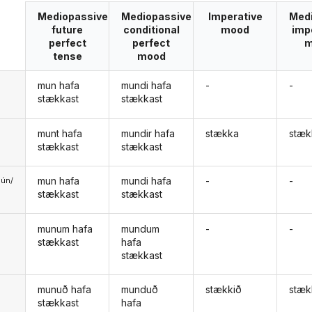
Mediopassive
Mediopassive
Imperative
Med
future
conditional
mood
imp
perfect
perfect
m
tense
mood
mun hafa
mundi hafa
-
-
stækkast
stækkast
munt hafa
mundir hafa
stækka
stæk
stækkast
stækkast
mun hafa
mundi hafa
-
-
ún/
stækkast
stækkast
ð
munum hafa
mundum
-
-
stækkast
hafa
stækkast
munuð hafa
munduð
stækkið
stæk
stækkast
hafa