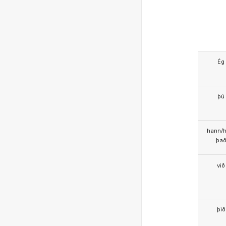
Ég
þú
hann/h
þa
við
þið