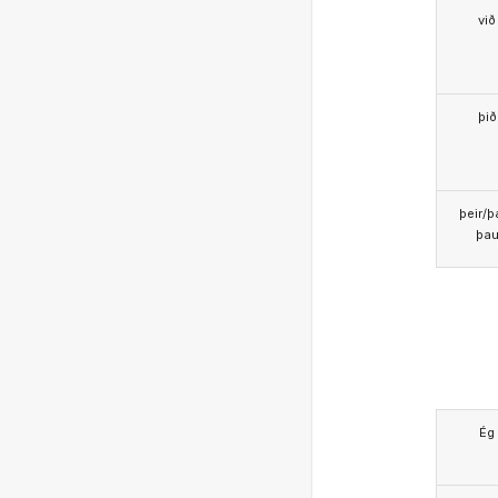
við
þið
þeir/þ
þa
Ég