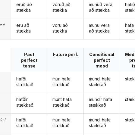
eruð að
voruð að
munuð vera
hafi
stækka
stækka
að stækka
stæk
eru að
voru að
munu vera
hafa
ær/
stækka
stækka
að stækka
stæk
u
Past
Future perf.
Conditional
Med
perfect
perfect
pr
tense
mood
t
hafði
mun hafa
mundi hafa
stæk
stækkað
stækkað
stækkað
hafðir
munt hafa
mundir hafa
stæk
stækkað
stækkað
stækkað
hafði
mun hafa
mundi hafa
stæk
ún/
stækkað
stækkað
stækkað
ð