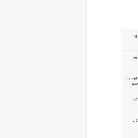
Ég
þú
hann/h
þa
við
þið