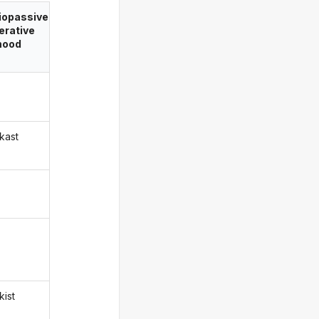
iopassive
erative
ood
kast
kist