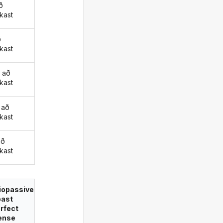
ð
kast
ð
kast
 að
kast
 að
kast
að
kast
iopassive
past
rfect
ense