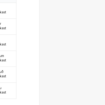
i
kast
r
kast
i
kast
ðum
kast
uð
kast
u
kast