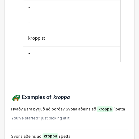
-
-
kroppist
-
Examples of
kroppa
Hvað? Bara byrjuð að borða? Svona aðeins að
kroppa
í þetta
You've started? just picking at it
Svona aðeins að
kroppa
í þetta