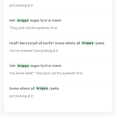
just picking at it
Þeir
kroppa
augun fyrst úr manni.
They pick out the eyeballs first.
Hvað? Bara byrjuð að borða? Svona aðeins að
kroppa
í þetta
You've started? just picking at it
Ūeir
kroppa
augun fyrst úr manni.
You know what? They pick out the eyeballs first.
Svona aðeins að
kroppa
í þetta
just picking at it