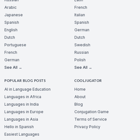
Arabic
French
Japanese
Italian
Spanish
Spanish
English
German
Dutch
Dutch
Portuguese
Swedish
French
Russian
German
Polish
See All →
See All →
POPULAR BLOG POSTS
COOLJUGATOR
AI in Language Education
Home
Languages in Africa
About
Languages in India
Blog
Languages in Europe
Conjugation Game
Languages in Asia
Terms of Service
Hello in Spanish
Privacy Policy
Easiest Languages