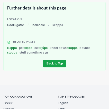
Further details about this page
LOCATION
Cooljugator
/
Icelandic
/
kroppa
RELATED PAGES
klappa
pat
klippa
cut
krjúpa
kneel down
skoppa
bounce
stoppa
stuff something syn
Back to Top
TOP CONJUGATIONS
TOP ETYMOLOGIES
Greek
English
Russian
Latin