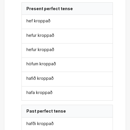
Present perfect tense
hef kroppað
hefur kroppað
hefur kroppað
höfum kroppað
hafið kroppað
hafa kroppað
Past perfect tense
hafði kroppað