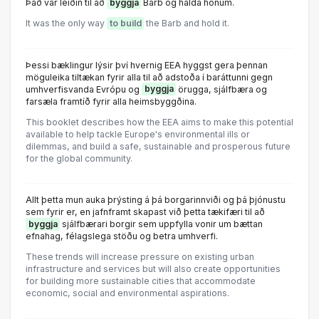
Það var leiðin til að
byggja
Barb og halda honum.
It was the only way
to build
the Barb and hold it.
Þessi bæklingur lýsir því hvernig EEA hyggst gera þennan
möguleika tiltækan fyrir alla til að adstoða í baráttunni gegn
umhverfisvanda Evrópu og
byggja
örugga, sjálfbæra og
farsæla framtíð fyrir alla heimsbyggðina.
This booklet describes how the EEA aims to make this potential
available to help tackle Europe's environmental ills or
dilemmas, and build a safe, sustainable and prosperous future
for the global community.
Allt þetta mun auka þrýsting á þá borgarinnviði og þá þjónustu
sem fyrir er, en jafnframt skapast við þetta tækifæri til að
byggja
sjálfbærari borgir sem uppfylla vonir um bættan
efnahag, félagslega stöðu og betra umhverfi.
These trends will increase pressure on existing urban
infrastructure and services but will also create opportunities
for building more sustainable cities that accommodate
economic, social and environmental aspirations.