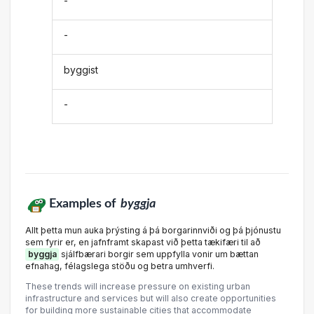
-
-
byggist
-
Examples of
byggja
Allt þetta mun auka þrýsting á þá borgarinnviði og þá þjónustu
sem fyrir er, en jafnframt skapast við þetta tækifæri til að
byggja
sjálfbærari borgir sem uppfylla vonir um bættan
efnahag, félagslega stöðu og betra umhverfi.
These trends will increase pressure on existing urban
infrastructure and services but will also create opportunities
for building more sustainable cities that accommodate