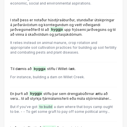
economic, social and environmental aspirations.
I stað þess er notaður húsdýraáburður, stundaðar útskipringar
á jarðarávöxtum og korntegundum og veitt viðeigandi
jarðvegsmeðferð til að
byggja
upp frjósemi jarðvegsins og til
að vinna á skaðvöldum og jurtasjúkdómum.
It relies instead on animal manure, crop rotation and
appropriate soil cultivation practices for building up soil fertility
and combating pests and plant diseases.
Til dæmis að
byggja
stíflu í Willet-læk.
For instance, building a dam on Willet Creek.
En þurfi að
byggja
stíflu þar sem drengjabúðirnar ættu að
vera... til að styrkja fjármálamisferli eða múta stjórnmálaher...
But if you've got
to build
a dam where that boys camp ought
to be. - - To get some graft to pay off some political army...