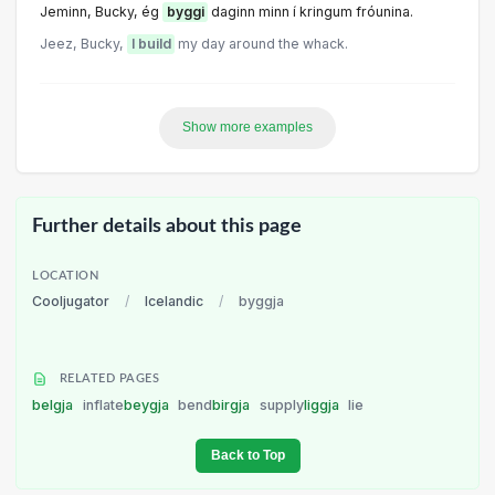
Jeminn, Bucky, ég
byggi
daginn minn í kringum fróunina.
Jeez, Bucky,
I build
my day around the whack.
Show more examples
Further details about this page
LOCATION
Cooljugator
/
Icelandic
/
byggja
RELATED PAGES
belgja
inflate
beygja
bend
birgja
supply
liggja
lie
Back to Top