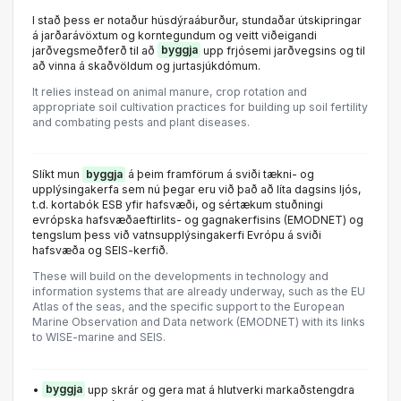
I stað þess er notaður húsdýraáburður, stundaðar útskipringar
á jarðarávöxtum og korntegundum og veitt viðeigandi
jarðvegsmeðferð til að
byggja
upp frjósemi jarðvegsins og til
að vinna á skaðvöldum og jurtasjúkdómum.
It relies instead on animal manure, crop rotation and
appropriate soil cultivation practices for building up soil fertility
and combating pests and plant diseases.
Slíkt mun
byggja
á þeim framförum á sviði tækni- og
upplýsingakerfa sem nú þegar eru við það að líta dagsins ljós,
t.d. kortabók ESB yfir hafsvæði, og sértækum stuðningi
evrópska hafsvæðaeftirlits- og gagnakerfisins (EMODNET) og
tengslum þess við vatnsupplýsingakerfi Evrópu á sviði
hafsvæða og SEIS-kerfið.
These will build on the developments in technology and
information systems that are already underway, such as the EU
Atlas of the seas, and the specific support to the European
Marine Observation and Data network (EMODNET) with its links
to WISE-marine and SEIS.
•
byggja
upp skrár og gera mat á hlutverki markaðstengdra