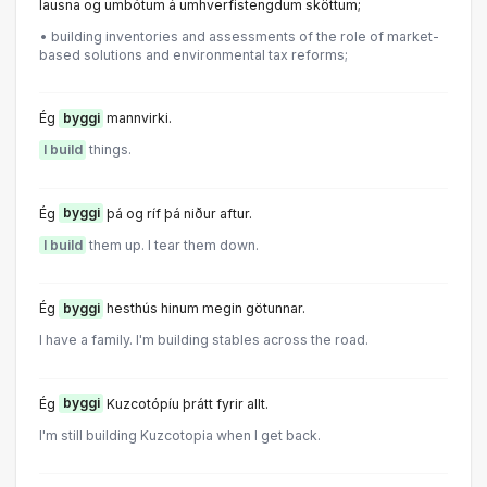
lausna og umbótum á umhverfistengdum sköttum;
• building inventories and assessments of the role of market-
based solutions and environmental tax reforms;
Ég
byggi
mannvirki.
I build
things.
Ég
byggi
þá og ríf þá niður aftur.
I build
them up. I tear them down.
Ég
byggi
hesthús hinum megin götunnar.
I have a family. I'm building stables across the road.
Ég
byggi
Kuzcotópíu þrátt fyrir allt.
I'm still building Kuzcotopia when I get back.