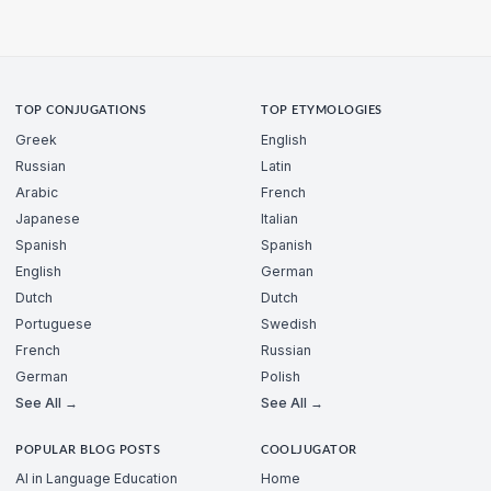
TOP CONJUGATIONS
TOP ETYMOLOGIES
Greek
English
Russian
Latin
Arabic
French
Japanese
Italian
Spanish
Spanish
English
German
Dutch
Dutch
Portuguese
Swedish
French
Russian
German
Polish
See All →
See All →
POPULAR BLOG POSTS
COOLJUGATOR
AI in Language Education
Home